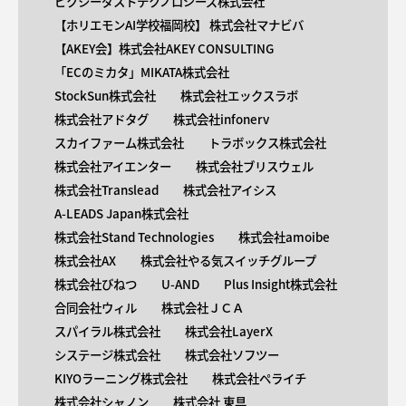
ピクシーダストテクノロジーズ株式会社
【ホリエモンAI学校福岡校】 株式会社マナビバ
【AKEY会】株式会社AKEY CONSULTING
「ECのミカタ」MIKATA株式会社
StockSun株式会社
株式会社エックスラボ
株式会社アドタグ
株式会社infonerv
スカイファーム株式会社
トラボックス株式会社
株式会社アイエンター
株式会社ブリスウェル
株式会社Translead
株式会社アイシス
A-LEADS Japan株式会社
株式会社Stand Technologies
株式会社amoibe
株式会社AX
株式会社やる気スイッチグループ
株式会社びねつ
U-AND
Plus Insight株式会社
合同会社ウィル
株式会社ＪＣＡ
スパイラル株式会社
株式会社LayerX
システージ株式会社
株式会社ソフツー
KIYOラーニング株式会社
株式会社ペライチ
株式会社シャノン
株式会社 東具