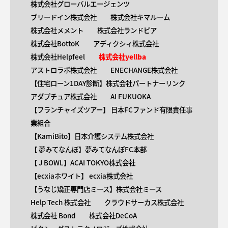
株式会社グローバルエージェンツ
ブリードイン株式会社
株式会社キマルーム
株式会社メメント
株式会社ランドピア
株式会社BottoK
アディクシィ株式会社
株式会社Helpfeel
株式会社yellba
アストロラボ株式会社
ENECHANGE株式会社
【住宅ローン1DAY診断】株式会社パートナーリンク
アダプチュア株式会社
AI FUKUOKA
【​フランチャイズツアー】 日本FCファンド有限責任事
業組合
【KamiBito​】日本介護システム株式会社
【 ​夢みてなんぼ】夢みてなんぼFC本部
【 ​J BOWL】ACAI TOKYO株式会社
【​ecxiaホワイト】 ecxia株式会社
【​うなじ矯正専門店ミース】株式会社ミース
Help Tech 株式会社
クラウドサーカス株式会社
株式会社 Bond
株式会社DeCoA