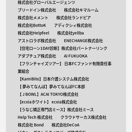
株式会社グローバルエージェンツ
ブリードイン株式会社
株式会社キマルーム
株式会社メメント
株式会社ランドピア
株式会社BottoK
アディクシィ株式会社
株式会社Helpfeel
株式会社yellba
アストロラボ株式会社
ENECHANGE株式会社
【住宅ローン1DAY診断】株式会社パートナーリンク
アダプチュア株式会社
AI FUKUOKA
【​フランチャイズツアー】 日本FCファンド有限責任事
業組合
【KamiBito​】日本介護システム株式会社
【 ​夢みてなんぼ】夢みてなんぼFC本部
【 ​J BOWL】ACAI TOKYO株式会社
【​ecxiaホワイト】 ecxia株式会社
【​うなじ矯正専門店ミース】株式会社ミース
Help Tech 株式会社
クラウドサーカス株式会社
株式会社 Bond
株式会社DeCoA