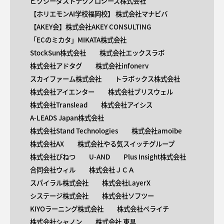
ピクシーダストテクノロジーズ株式会社
【ホリエモンAI学校福岡校】 株式会社マナビバ
【AKEY会】株式会社AKEY CONSULTING
「ECのミカタ」MIKATA株式会社
StockSun株式会社
株式会社エックスラボ
株式会社アドタグ
株式会社infonerv
スカイファーム株式会社
トラボックス株式会社
株式会社アイエンター
株式会社ブリスウェル
株式会社Translead
株式会社アイシス
A-LEADS Japan株式会社
株式会社Stand Technologies
株式会社amoibe
株式会社AX
株式会社やる気スイッチグループ
株式会社びねつ
U-AND
Plus Insight株式会社
合同会社ウィル
株式会社ＪＣＡ
スパイラル株式会社
株式会社LayerX
システージ株式会社
株式会社ソフツー
KIYOラーニング株式会社
株式会社ペライチ
株式会社シャノン
株式会社 東具