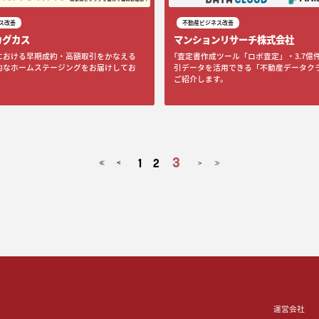
ス改善
不動産ビジネス改善
カグカス
マンションリサーチ株式会社
における早期成約・高額取引をかなえる
｢査定書作成ツール「ロボ査定」・3.7億
的なホームステージングをお届けしてお
引データを活用できる「不動産データク
ご紹介します。
3
1
2
<
>
≪
≫
運営会社