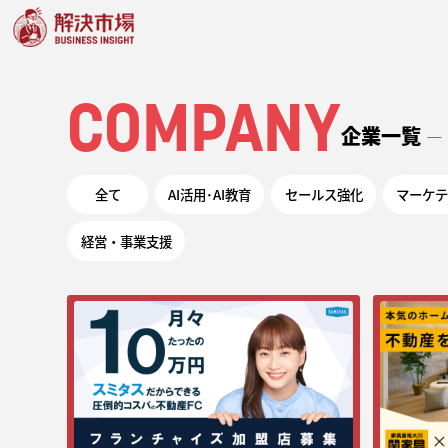
COMPANY
企業一覧
―
全て
AI活用･AI教育
セールス強化
マーケテ
経営・事業支援