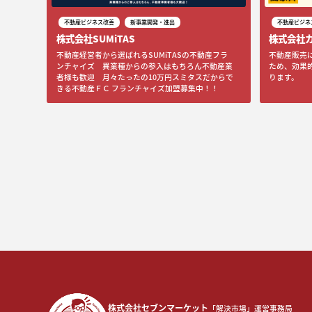
不動産ビジネス改善
新事業開発・進出
不動産ビジネ
株式会社SUMiTAS
株式会社
不動産経営者から選ばれるSUMiTASの不動産フラ
不動産販売
ンチャイズ 異業種からの参入はもちろん不動産業
ため、効果
者様も歓迎 月々たったの10万円スミタスだからで
ります。
きる不動産ＦＣ フランチャイズ加盟募集中！！
株式会社セブンマーケット
「解決市場」運営事務局