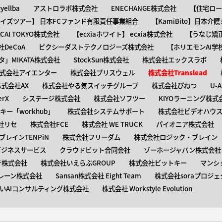
ellba
アストロラボ株式会社
ENECHANGE株式会社
【住宅ロー
ャイズツアー】 日本FCファンド有限責任事業組合
【KamiBito​】日本
】ACAI TOKYO株式会社
【​ecxiaホワイト】 ecxia株式会社
【​うなじ
DeCoA
ピクシーダストテクノロジーズ株式会社
【ホリエモンAI学
タ」MIKATA株式会社
StockSun株式会社
株式会社エックスラボ
式会社アイエンター
株式会社ブリスウェル
株式会社Translead
株式会社AX
株式会社やる気スイッチグループ
株式会社びねつ
U-
rX
システージ株式会社
株式会社ソフツー
KIYOラーニング株式
ー「workhub」
株式会社システムサポート
株式会社ビデオハウス
社リセ
株式会社FCE
株式会社 WE TRUCK
パイオニア株式会社
レインTENPiN
株式会社フリーダム
株式会社ロジック・ブレイン T
ビジネスサービス
クラウドビット合同会社
ゾーホージャパン株式会社
テ株式会社
株式会社いえらぶGROUP
株式会社ビットキー
マンシ
レーン株式会社
Sansan株式会社 Eight Team
株式会社soraプロジェ
いAIコンサルティング株式会社
株式会社 Workstyle Evolution