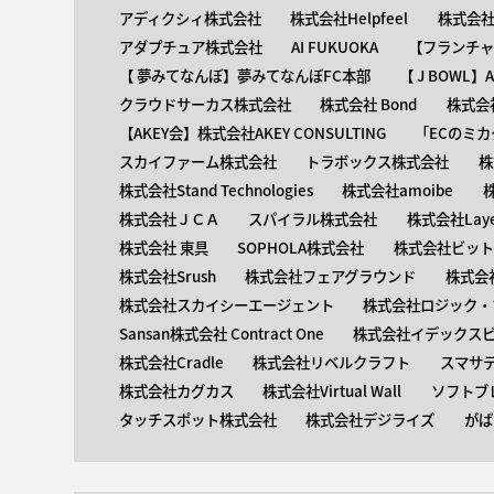
アディクシィ株式会社
株式会社Helpfeel
株式会社y
アダプチュア株式会社
AI FUKUOKA
【​フランチ
【 ​夢みてなんぼ】夢みてなんぼFC本部
【 ​J BOWL
クラウドサーカス株式会社
株式会社 Bond
株式会社
【AKEY会】株式会社AKEY CONSULTING
「ECのミカ
スカイファーム株式会社
トラボックス株式会社
株
株式会社Stand Technologies
株式会社amoibe
株式会社ＪＣＡ
スパイラル株式会社
株式会社Laye
株式会社 東具
SOPHOLA株式会社
株式会社ビットキ
株式会社Srush
株式会社フェアグラウンド
株式会
株式会社スカイシーエージェント
株式会社ロジック・ブ
Sansan株式会社 Contract One
株式会社イデックス
株式会社Cradle
株式会社リベルクラフト
スマサ
株式会社カグカス
株式会社Virtual Wall
ソフトブ
タッチスポット株式会社
株式会社デジライズ
がば