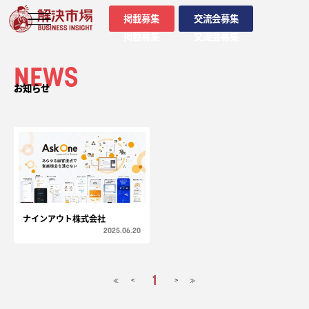
掲載募集
交流会募集
掲載募集
交流会募集
NEWS
お知らせ
ナインアウト株式会社
2025.06.20
1
<
>
≪
≫