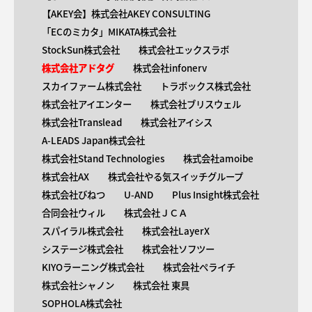
【AKEY会】株式会社AKEY CONSULTING
「ECのミカタ」MIKATA株式会社
StockSun株式会社
株式会社エックスラボ
株式会社アドタグ
株式会社infonerv
スカイファーム株式会社
トラボックス株式会社
株式会社アイエンター
株式会社ブリスウェル
株式会社Translead
株式会社アイシス
A-LEADS Japan株式会社
株式会社Stand Technologies
株式会社amoibe
株式会社AX
株式会社やる気スイッチグループ
株式会社びねつ
U-AND
Plus Insight株式会社
合同会社ウィル
株式会社ＪＣＡ
スパイラル株式会社
株式会社LayerX
システージ株式会社
株式会社ソフツー
KIYOラーニング株式会社
株式会社ペライチ
株式会社シャノン
株式会社 東具
SOPHOLA株式会社