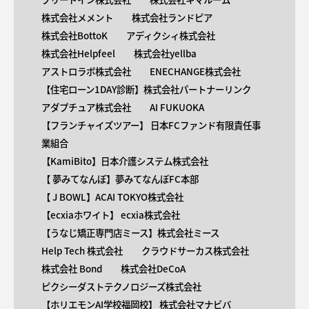
株式会社メメント
株式会社ランドピア
株式会社BottoK
アディクシィ株式会社
株式会社Helpfeel
株式会社yellba
アストロラボ株式会社
ENECHANGE株式会社
【住宅ローン1DAY診断】株式会社パートナーリンク
アダプチュア株式会社
AI FUKUOKA
【​フランチャイズツアー】 日本FCファンド有限責任事
業組合
【KamiBito​】日本介護システム株式会社
【 ​夢みてなんぼ】夢みてなんぼFC本部
【 ​J BOWL】ACAI TOKYO株式会社
【​ecxiaホワイト】 ecxia株式会社
【​うなじ矯正専門店ミース】株式会社ミース
Help Tech 株式会社
クラウドサーカス株式会社
株式会社 Bond
株式会社DeCoA
ピクシーダストテクノロジーズ株式会社
【ホリエモンAI学校福岡校】 株式会社マナビバ