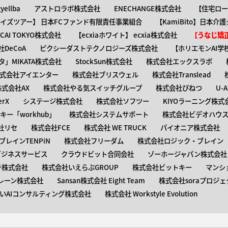
ellba
アストロラボ株式会社
ENECHANGE株式会社
【住宅ロー
ャイズツアー】 日本FCファンド有限責任事業組合
【KamiBito​】日本
】ACAI TOKYO株式会社
【​ecxiaホワイト】 ecxia株式会社
【​うなじ
DeCoA
ピクシーダストテクノロジーズ株式会社
【ホリエモンAI学
タ」MIKATA株式会社
StockSun株式会社
株式会社エックスラボ
式会社アイエンター
株式会社ブリスウェル
株式会社Translead
株式会社AX
株式会社やる気スイッチグループ
株式会社びねつ
U-
rX
システージ株式会社
株式会社ソフツー
KIYOラーニング株式
ー「workhub」
株式会社システムサポート
株式会社ビデオハウス
社リセ
株式会社FCE
株式会社 WE TRUCK
パイオニア株式会社
レインTENPiN
株式会社フリーダム
株式会社ロジック・ブレイン T
ビジネスサービス
クラウドビット合同会社
ゾーホージャパン株式会社
テ株式会社
株式会社いえらぶGROUP
株式会社ビットキー
マンシ
レーン株式会社
Sansan株式会社 Eight Team
株式会社soraプロジェ
いAIコンサルティング株式会社
株式会社 Workstyle Evolution