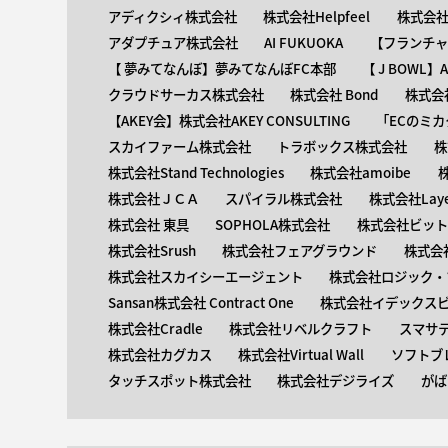
アディクシィ株式会社
株式会社Helpfeel
株式会社y
アダプチュア株式会社
AI FUKUOKA
【​フランチ
【 ​夢みてなんぼ】夢みてなんぼFC本部
【 ​J BOWL
クラウドサーカス株式会社
株式会社 Bond
株式会社
【AKEY会】株式会社AKEY CONSULTING
「ECのミカ
スカイファーム株式会社
トラボックス株式会社
株
株式会社Stand Technologies
株式会社amoibe
株式会社ＪＣＡ
スパイラル株式会社
株式会社Laye
株式会社 東具
SOPHOLA株式会社
株式会社ビットキ
株式会社Srush
株式会社フェアグラウンド
株式会
株式会社スカイシーエージェント
株式会社ロジック・ブ
Sansan株式会社 Contract One
株式会社イデックス
株式会社Cradle
株式会社リベルクラフト
スマサ
株式会社カグカス
株式会社Virtual Wall
ソフトブ
タッチスポット株式会社
株式会社デジライズ
がば