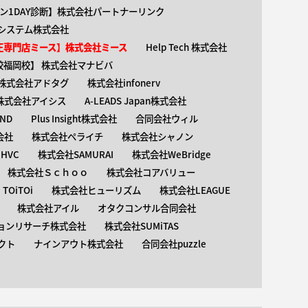
ン1DAY診断】株式会社パートナーリンク
介護システム株式会社
矯正専門店ミース】株式会社ミース
Help Tech 株式会社
校福岡校】 株式会社マナビバ
株式会社アドタグ
株式会社infonerv
株式会社アイシス
A-LEADS Japan株式会社
AND
Plus Insight株式会社
合同会社ウィル
会社
株式会社ペライチ
株式会社シャノン
HVC
株式会社SAMURAI
株式会社WeBridge
株式会社Ｓｃｈｏｏ
株式会社コアバリュー
OiTOi
株式会社ヒューリズム
株式会社LEAGUE
株式会社アイル
オタクコンサル合同会社
ョンリサーチ株式会社
株式会社SUMiTAS
クト
ナインアウト株式会社
合同会社puzzle