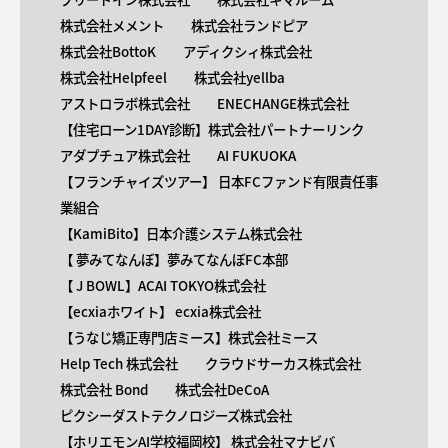
株式会社メメント
株式会社ランドピア
株式会社BottoK
アディクシィ株式会社
株式会社Helpfeel
株式会社yellba
アストロラボ株式会社
ENECHANGE株式会社
【住宅ローン1DAY診断】株式会社パートナーリンク
アダプチュア株式会社
AI FUKUOKA
【​フランチャイズツアー】 日本FCファンド有限責任事
業組合
【KamiBito​】日本介護システム株式会社
【 ​夢みてなんぼ】夢みてなんぼFC本部
【 ​J BOWL】ACAI TOKYO株式会社
【​ecxiaホワイト】 ecxia株式会社
【​うなじ矯正専門店ミース】株式会社ミース
Help Tech 株式会社
クラウドサーカス株式会社
株式会社 Bond
株式会社DeCoA
ピクシーダストテクノロジーズ株式会社
【ホリエモンAI学校福岡校】 株式会社マナビバ