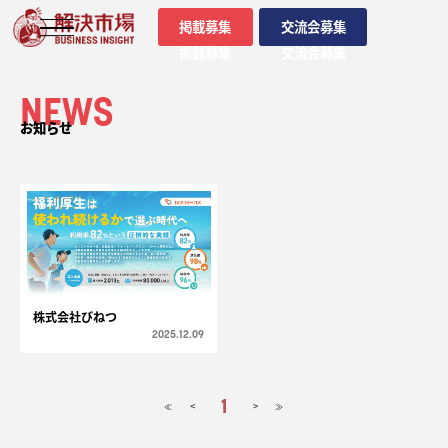
掲載募集
交流会募集
掲載募集
交流会募集
NEWS
お知らせ
株式会社びねつ
2025.12.09
1
<
>
≪
≫