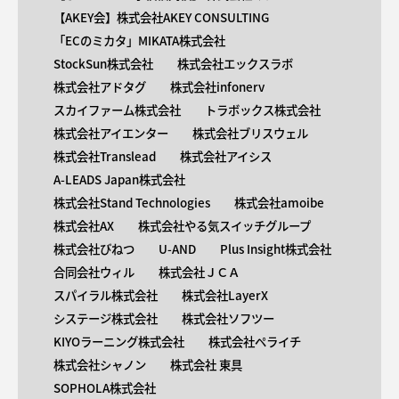
【AKEY会】株式会社AKEY CONSULTING
「ECのミカタ」MIKATA株式会社
StockSun株式会社
株式会社エックスラボ
株式会社アドタグ
株式会社infonerv
スカイファーム株式会社
トラボックス株式会社
株式会社アイエンター
株式会社ブリスウェル
株式会社Translead
株式会社アイシス
A-LEADS Japan株式会社
株式会社Stand Technologies
株式会社amoibe
株式会社AX
株式会社やる気スイッチグループ
株式会社びねつ
U-AND
Plus Insight株式会社
合同会社ウィル
株式会社ＪＣＡ
スパイラル株式会社
株式会社LayerX
システージ株式会社
株式会社ソフツー
KIYOラーニング株式会社
株式会社ペライチ
株式会社シャノン
株式会社 東具
SOPHOLA株式会社