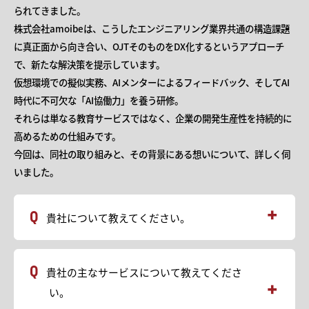
られてきました。
株式会社amoibeは、こうしたエンジニアリング業界共通の構造課題
に真正面から向き合い、OJTそのものをDX化するというアプローチ
で、新たな解決策を提示しています。
仮想環境での擬似実務、AIメンターによるフィードバック、そしてAI
時代に不可欠な「AI協働力」を養う研修。
それらは単なる教育サービスではなく、企業の開発生産性を持続的に
高めるための仕組みです。
今回は、同社の取り組みと、その背景にある想いについて、詳しく伺
いました。
貴社について教えてください。
AIの台頭により人々の仕事が大きく変わる時代において、
貴社の主なサービスについて教えてくださ
各職種ごとに変化に適応する支援を行っています。
い。
・エンジニア向け