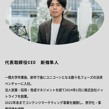
・2026年2月西日本FHビジネスコンテスト 最終選考会
内DXに取り組むチームの育成・現場伴走までご支援
出場
代表取締役CEO 新條隼人
一橋大学卒業後、新卒で後にユニコーンとなる数十名フェーズの決済
ベンチャーに入社。
法人営業・採用・育成マネジメントを経て2014年1月に株式会社ドッ
トライフを創業。
2022年末までコンテンツマーケティング事業を展開し、黒字化・事
業譲渡を経験。