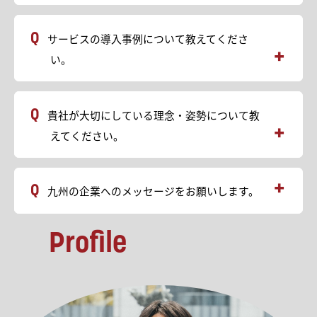
AI時代も需要が増え続ける上流人材、AI駆動開発のスキル
や経験をご提供
・amoibe OJT 「AI駆動開発エンジニア/PMを独自の議
サービスの導入事例について教えてくださ
事実務×AIメンターを活用した仮想OJTで実践的に育成い
・非エンジニア向け
たします」
い。
人不足の中、自身の業務や部門の業務を効率化・自動化
特徴1｜擬似実務 ｜仮想環境OJTにより、はじめての業務
できる人材の育成と現場伴走
工程・技術を経験できる
ハードスキルに加えて、“スクール・資格試験では学べな
・従来型エンジニア育成
い”、「現場」で求められるソフトスキルを兼ね備えた即
貴社が大切にしている理念・姿勢について教
導入企業例：パーソルエクセルＨＲパートナーズ株式会
戦力エンジニアを育成します。
社様
えてください。
https://amoibeojt.jp/case/phr
特徴2｜メンターサポート｜貴社に代わり、仮想上司とし
て徹底サポート
・AI駆動開発
・座学でなく、現場で活躍できるOJT機会のご提供
ゴール設定から技術フィードバック、モチベーション管
導入企業例：パワーソリューションズ様
九州の企業へのメッセージをお願いします。
・費用対効果が定量で出る育成成果へのコミット
理まで、「amoibe OJT」のAIメンターと経験豊富なヒュ
https://amoibeojt.jp/case-aidd/
・活用者の方が効果を感じられる生成AIの活用支援
ーマンメンターがサポートします。
を大事にしており、初回取引以降、平均400%のリピート
現場の上長の工数を一切使わずに、実践的な育成が可能
Profile
・PM育成
東京本社の企業ですが、2026年1月より福岡に拠点を立ち
受注をいただいております。
です。
導入企業例：上場SIer
上げます。
即戦力が採用できないPM/PL職について、入社後に育成
下記の通り、福岡・九州の皆様にお力添えできるよう尽
・生成AI人材内製化支援
プログラムを経て配属する育成型採用を実施
力して参りますので、よろしくお願いいたします。
自社で生成AIの実装PJTを行う中で、弊社の専門品質保証
・ROCKET PITCH NIGHT FUKUOKA 2025 優勝
チームが実用化をテクニカルサポートとして伴走します
・LLM 1day Program
・2026年1月福岡拠点開設（Fukuoka Growth Next）
導入企業例：大手鉄道会社様のデジタル推進室にて、社