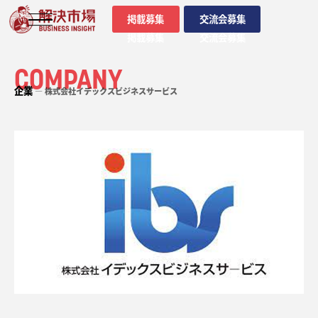
掲載募集
交流会募集
掲載募集
交流会募集
COMPANY
企業
― 株式会社イデックスビジネスサービス