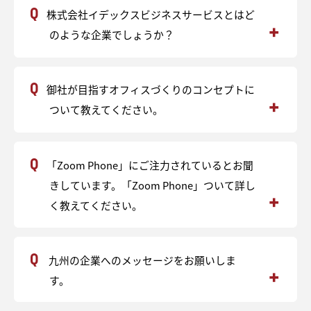
株式会社イデックスビジネスサービスとはど
のような企業でしょうか？
私たちは、「働く」ことに必要なソリューション（場
御社が目指すオフィスづくりのコンセプトに
所、道具、人材など）を総合的にサポートさせていただ
いている企業です。
ついて教えてください。
ITツール導入支援で 働き方の進化をサポートする「ICT事
業」オフィスリノベーションで働き方の進化をサポート
私たちイデックスビジネスサービスは、働く人々がWell-
する「オフィスリノベーション事業」人材派遣・紹介・
「Zoom Phone」にご注力されているとお聞
beingを毎日実感できるオフィスづくりを目指していま
教育で 働く人の成長をサポートする「ヒューマンリソー
す。そのために、「オフィスをデザイン」するから、
きしています。「Zoom Phone」ついて詳し
スソリューション事業」この3つを軸に「働く」ために必
「働き方をデザイン」する、次世代のワークスタイルの
要な 場所、道具、人材「働く」ことに必要なソリューシ
く教えてください。
「在り方」を提案しています。
ョンを総合的にサポートさせていただいております。
解決市場では、皆様ご存じ「Zoom」のクラウドPBXサー
九州の企業へのメッセージをお願いしま
ビス ”Zoom Phone” をご紹介します。「Zoom＝ビデオ
会議ツール」と思われがちですが、実は、ビデオ会議だ
す。​
けでなく、電話、チャット、ファイル共有、カレンダ
ー、メール、メモなど、様々な業務を効率化するための