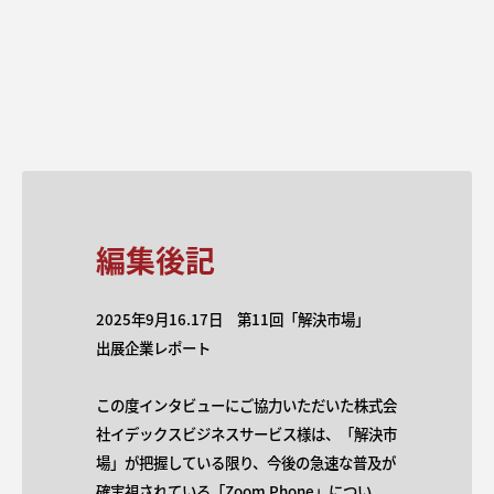
機能が統合されております。
「代表番号に誰も出られない」「拠点ごとに電話対応がバ
ラバラ」そんなお悩みも、Zoom Phone が解決します！
特にZoom Phoneは、会社の電話が場所や端末を問わず
クラウドPBXの導入により、どこからでも会社の電話に
発着信できるようになり、リモートワークが当たり前と
対応できますので、業務効率とお客様対応力が大きく変
なった時代に最適なソリューションです。 さらに、AIに
わります。少しでもご興味をお持ちの方は、ぜひお気軽
よる通話の要約や文字起こし、自動応対等が標準で搭載
にブースまでお立ち寄りください。皆様のご来場を、心
されており、皆様の電話業務を大幅に効率化することが
よりお待ちしております。
できます。
ビジネスコミュニケーションを一本化し、どこにいても
スムーズな連携を実現できるZoom Phone。
編集後記
これからの働き方を支える新しい電話のかたちとして、
ぜひ当ブースで実際にご体感ください。
2025年9月16.17日 第11回「解決市場」
出展企業レポート
この度インタビューにご協力いただいた株式会
社イデックスビジネスサービス様は、「解決市
場」が把握している限り、今後の急速な普及が
確実視されている「Zoom Phone」につい