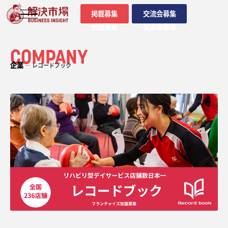
掲載募集
交流会募集
掲載募集
交流会募集
COMPANY
企業
― レコードブック