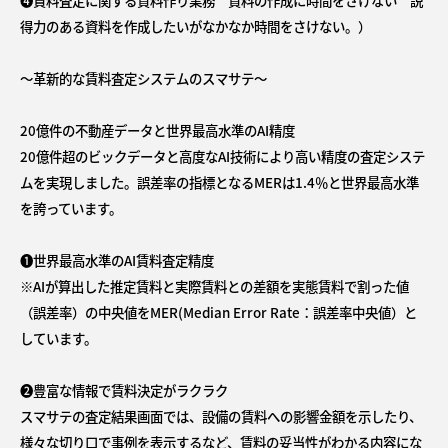
➍賃料査定に関する資料作り業務 資料の作成に時間をさけない 説
得力のある資料を作成したいがなかなか時間をさけない。）
～革新的な賃料査定システムのスマサテ～
20億件の不動産データと世界最高水準のAI精度
20億件超のビックデータと高度なAI技術により高い精度の査定システ
ムを実現しました。誤差率の指標となるMERは1.4％と世界最高水準
を誇っています。
➊世界最高水準のAI賃料査定精度
※AIが算出した推定賃料と実際賃料との差額を実態賃料で割った値
（誤差率）の中央値をMER(Median Error Rate：誤差率中央値）と
しています。
❷豊富な情報で賃料決定がラクラク
スマサテの査定結果画面では、設備の賃料への影響金額を示したり、
様々な切り口で事例を表示するなど、賃料の妥当性がわかる内容にな