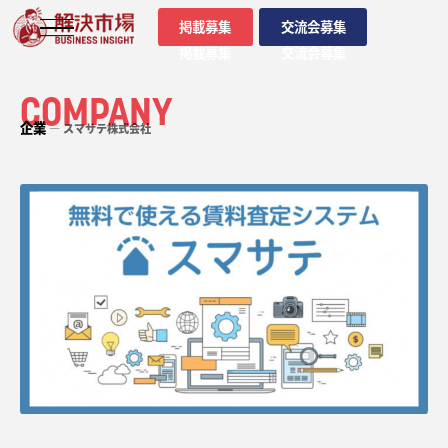
掲載募集
交流会募集
掲載募集
交流会募集
COMPANY
企業
― スマサテ株式会社