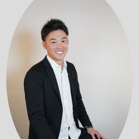
当社は、そうした状況を前提に、実行し続けられる現実
善につながっています。
も少なくありません。
的な方法を重視しています。
③ SNS運用サポート
また、Webサイト運用コストを抑えられるようになった
当社ウィルは、福岡を拠点に、九州の中小企業様を中心
単に外注として作業を請け負うのではなく、ぜその施策
SNSを「投稿するだけ」で終わらせないための運用支援
ことで、SNS運用やWeb広告など、他の集客施策へも予
に支援を行ってきました。
を行うのか、どこを改善すべきなのかを共有しながら、
を行っています。
算や工数を回せるようになり、
地域の企業様と同じ目線に立ち、事業の状況やフェーズ
社内にノウハウが蓄積されていく支援を行っています。
アカウント設計、投稿方針の整理、デザイン作成、投稿
Web全体を活用したマーケティング推進が可能になって
に合わせた支援を大切にしています。
また、オンライン施策だけ、オフライン施策だけに偏る
コンテンツ作成まで対応し、自社の強みやサービスが正
います。
「何から始めればいいか分からない」
ことなく、企業の規模・業種・成長フェーズに合わせて、
しく伝わる発信をサポートします。
さらに、弊社ではSNS運用、Web広告、マーケティング
「とりあえず話だけ聞いてみたい」
最適な手法をバランスよく組み合わせることを大切にし
運用開始後も改善提案を行いながら、継続的に伴走しま
オートメーション（MA）導入支援などとも連携し、
そんな段階でも構いません。
ています。
す。
リード獲得から見込み客の育成までを見据えたWeb活用
まずは小さな一歩から、一緒に考えさせてください。
短期的な成果だけを追うのではなく、中長期的な視点で
へと発展させるご提案をさせていただきます。
九州の中小企業様の成長とともに、私たちウィルも成長
取り組み、まずはスモールスタートで始め、成果を見な
④ 広告運用・クリエイティブ作成
していきたい。
がら少しずつ広げていく。
Web広告の設計・運用から、バナー・動画などの広告用
その想いを胸に、Webの力で事業の前進を支援します。
この考え方が、多くの企業様にご支持いただいている理
クリエイティブ制作まで一貫して対応します。
ぜひこの機会に、お気軽にお声がけください。
由です。
単発の広告配信ではなく、ホームページやMA、SNSと連
動した導線設計を行うことで、より成果につながる広告
活用を目指します。