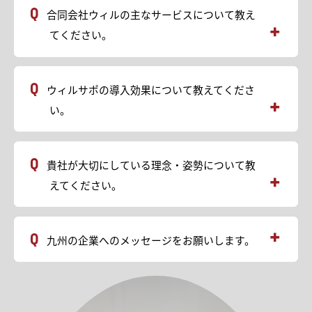
当社は、中小企業・小規模事業者様向けに、リード獲得か
合同会社ウィルの主なサービスについて教え
ら見込み客の育成までを一気通貫でご支援を行っている
会社です。
てください。
ホームページ制作を起点に、SNS運用支援、Web広告運
用、マーケティングオートメーション（MA）導入支援ま
で対応し、
① ウィルサポ（Webサイトサブスクサービス）
「集客 → 問い合わせ → 見込み客のフォロー」につなが
ウィルサポの導入効果について教えてくださ
月額制でホームページの制作・更新・運用までを一貫し
るWeb上の動線設計をトータルで構築します。
て支援するサービスです。
い。
多くの企業様では、
通常のコーポレートサイトだけでなく、ECサイトや会員
- ホームページはあるが問い合わせにつながっていない
サイトなど、ご要望に応じたサイト構築にも対応してい
- SNSや広告を始めたものの成果が見えない
ます。
ウィルサポは、Webサイトの更新・運用のしやすさ向
- 問い合わせ後のフォローが属人的で、商談や受注につな
初期費用を抑えつつ、公開後も改善・更新を前提とした
貴社が大切にしている理念・姿勢について教
上、制作・修正コストの削減、Web業務の属人化解消、
がらない
「使い続けられるWebサイト」を提供します。
迅速な情報更新、営業・採用活動への活用強化など、
えてください。
といった課題が分断された状態で発生しています。
https://will-corp.co.jp/willsupport/
多くのお客様に導入効果を実感いただいております。
当社では、ホームページ・SNS・広告・MAを個別に考え
導入前は、古いホームページを放置せざるを得ず、制作
るのではなく、すべてを連動させた設計を行うことで、
② マーケティングオートメーション（MA）導入支援
会社へ都度依頼することでコストや対応スピードに課題
リード獲得後も継続的に関係を築き、成果につなげる支
当社が大切にしているのは、高額な予算をかけなくても、
見込み客との関係構築を仕組み化するため、
を抱えるケースが多く見られました。
九州の企業へのメッセージをお願いします。
援を行っています。
正しい考え方と手順で、成果につながるマーケティングの
メールマーケティング、リード獲得後の動線設計、顧客情
ウィルサポ導入後は、事業内容・強み・問い合わせまで
Web担当者や専門人材がいない企業様でも、一社でまと
仕組みはつくれるという考え方です。
報の管理・活用を支援しています。
の導線を整理したWebサイトを構築し、更新や修正を定
めて任せられる体制を整えている点が、当社の大きな強
多くの中小企業では、十分な予算や専任の担当者を確保
ツール導入だけでなく、実運用を見据えた設計と継続的
額内で継続的に行える運用体制を実現。
みです。
九州には、素晴らしい技術や想いを持った企業様が数多く
することが難しく、結果として「外部に任せきり」「単
な伴走支援を行うことで、属人的になりがちな営業・フ
その結果、名刺交換後にWebサイトを見てもらえる機会
あります。
発施策で終わる」といった状態になりがちです。
ォロー業務の効率化を実現します。
が増え、問い合わせや採用応募の質向上、営業効率の改
しかし、それがまだ十分にWebで伝わっていないケース