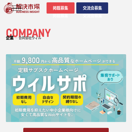
掲載募集
交流会募集
掲載募集
交流会募集
COMPANY
企業
― 合同会社ウィル