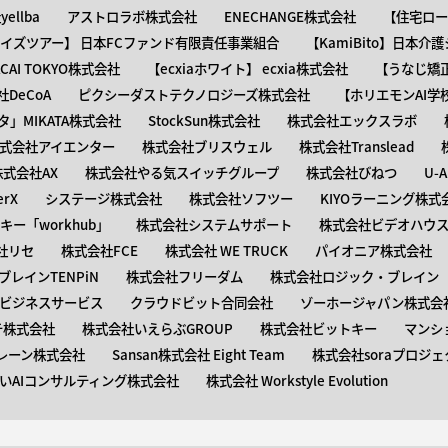
ellba
アストロラボ株式会社
ENECHANGE株式会社
【住宅ロー
ャイズツアー】 日本FCファンド有限責任事業組合
【KamiBito​】日本
】ACAI TOKYO株式会社
【​ecxiaホワイト】 ecxia株式会社
【​うなじ
DeCoA
ピクシーダストテクノロジーズ株式会社
【ホリエモンAI学
タ」MIKATA株式会社
StockSun株式会社
株式会社エックスラボ
式会社アイエンター
株式会社ブリスウェル
株式会社Translead
株式会社AX
株式会社やる気スイッチグループ
株式会社びねつ
U-
rX
システージ株式会社
株式会社ソフツー
KIYOラーニング株式
ー「workhub」
株式会社システムサポート
株式会社ビデオハウス
社リセ
株式会社FCE
株式会社 WE TRUCK
パイオニア株式会社
レインTENPiN
株式会社フリーダム
株式会社ロジック・ブレイン T
ビジネスサービス
クラウドビット合同会社
ゾーホージャパン株式会
テ株式会社
株式会社いえらぶGROUP
株式会社ビットキー
マンシ
レーン株式会社
Sansan株式会社 Eight Team
株式会社soraプロジェ
いAIコンサルティング株式会社
株式会社 Workstyle Evolution