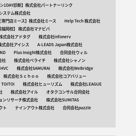
ン1DAY診断】株式会社パートナーリンク
介護システム株式会社
矯正専門店ミース】株式会社ミース
Help Tech 株式会社
校福岡校】 株式会社マナビバ
株式会社アドタグ
株式会社infonerv
株式会社アイシス
A-LEADS Japan株式会社
AND
Plus Insight株式会社
合同会社ウィル
会社
株式会社ペライチ
株式会社シャノン
HVC
株式会社SAMURAI
株式会社WeBridge
株式会社Ｓｃｈｏｏ
株式会社コアバリュー
OiTOi
株式会社ヒューリズム
株式会社LEAGUE
社
株式会社アイル
オタクコンサル合同会社
ョンリサーチ株式会社
株式会社SUMiTAS
クト
ナインアウト株式会社
合同会社puzzle