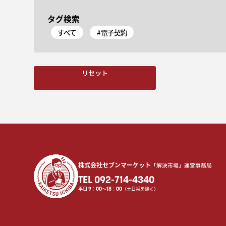
タグ検索
すべて
#電子契約
リセット
株式会社セブンマーケット
「解決市場」運営事務局
TEL 092-714-4340
平日
9
：
00
〜
18
：
00
（土日祝を除く）