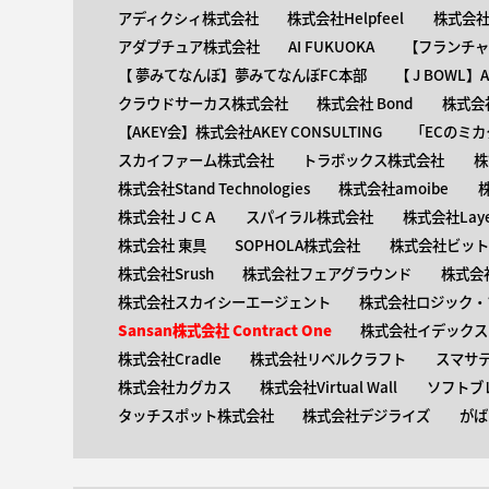
アディクシィ株式会社
株式会社Helpfeel
株式会社y
アダプチュア株式会社
AI FUKUOKA
【​フランチ
【 ​夢みてなんぼ】夢みてなんぼFC本部
【 ​J BOWL
クラウドサーカス株式会社
株式会社 Bond
株式会社
【AKEY会】株式会社AKEY CONSULTING
「ECのミカ
スカイファーム株式会社
トラボックス株式会社
株
株式会社Stand Technologies
株式会社amoibe
株式会社ＪＣＡ
スパイラル株式会社
株式会社Laye
株式会社 東具
SOPHOLA株式会社
株式会社ビットキ
株式会社Srush
株式会社フェアグラウンド
株式会
株式会社スカイシーエージェント
株式会社ロジック・ブ
Sansan株式会社 Contract One
株式会社イデックス
株式会社Cradle
株式会社リベルクラフト
スマサ
株式会社カグカス
株式会社Virtual Wall
ソフトブ
タッチスポット株式会社
株式会社デジライズ
がば