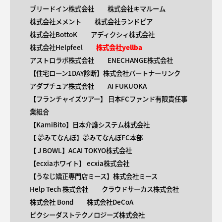
ブリードイン株式会社
株式会社キマルーム
株式会社メメント
株式会社ランドピア
株式会社BottoK
アディクシィ株式会社
株式会社Helpfeel
株式会社yellba
アストロラボ株式会社
ENECHANGE株式会社
【住宅ローン1DAY診断】株式会社パートナーリンク
アダプチュア株式会社
AI FUKUOKA
【​フランチャイズツアー】 日本FCファンド有限責任事
業組合
【KamiBito​】日本介護システム株式会社
【 ​夢みてなんぼ】夢みてなんぼFC本部
【 ​J BOWL】ACAI TOKYO株式会社
【​ecxiaホワイト】 ecxia株式会社
【​うなじ矯正専門店ミース】株式会社ミース
Help Tech 株式会社
クラウドサーカス株式会社
株式会社 Bond
株式会社DeCoA
ピクシーダストテクノロジーズ株式会社