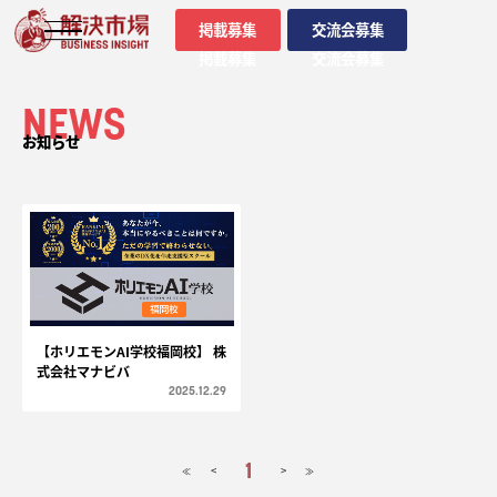
掲載募集
交流会募集
掲載募集
交流会募集
NEWS
お知らせ
【ホリエモンAI学校福岡校】 株
式会社マナビバ
2025.12.29
1
<
>
≪
≫