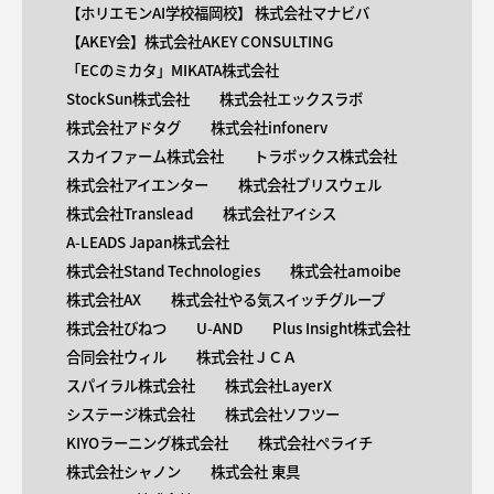
【ホリエモンAI学校福岡校】 株式会社マナビバ
【AKEY会】株式会社AKEY CONSULTING
「ECのミカタ」MIKATA株式会社
StockSun株式会社
株式会社エックスラボ
株式会社アドタグ
株式会社infonerv
スカイファーム株式会社
トラボックス株式会社
株式会社アイエンター
株式会社ブリスウェル
株式会社Translead
株式会社アイシス
A-LEADS Japan株式会社
株式会社Stand Technologies
株式会社amoibe
株式会社AX
株式会社やる気スイッチグループ
株式会社びねつ
U-AND
Plus Insight株式会社
合同会社ウィル
株式会社ＪＣＡ
スパイラル株式会社
株式会社LayerX
システージ株式会社
株式会社ソフツー
KIYOラーニング株式会社
株式会社ペライチ
株式会社シャノン
株式会社 東具