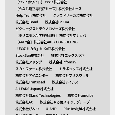
【​ecxiaホワイト】 ecxia株式会社
【​うなじ矯正専門店ミース】株式会社ミース
Help Tech 株式会社
クラウドサーカス株式会社
株式会社 Bond
株式会社DeCoA
ピクシーダストテクノロジーズ株式会社
【ホリエモンAI学校福岡校】 株式会社マナビバ
【AKEY会】株式会社AKEY CONSULTING
「ECのミカタ」MIKATA株式会社
StockSun株式会社
株式会社エックスラボ
株式会社アドタグ
株式会社infonerv
スカイファーム株式会社
トラボックス株式会社
株式会社アイエンター
株式会社ブリスウェル
株式会社Translead
株式会社アイシス
A-LEADS Japan株式会社
株式会社Stand Technologies
株式会社amoibe
株式会社AX
株式会社やる気スイッチグループ
株式会社びねつ
U-AND
Plus Insight株式会社