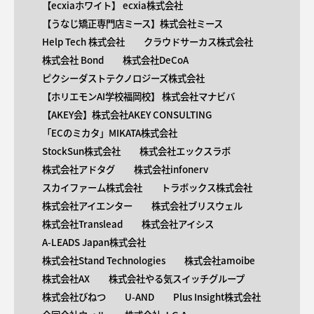
【​ecxiaホワイト】 ecxia株式会社
【​うなじ矯正専門店ミース】株式会社ミース
Help Tech 株式会社
クラウドサーカス株式会社
株式会社 Bond
株式会社DeCoA
ピクシーダストテクノロジーズ株式会社
【ホリエモンAI学校福岡校】 株式会社マナビバ
【AKEY会】株式会社AKEY CONSULTING
「ECのミカタ」MIKATA株式会社
StockSun株式会社
株式会社エックスラボ
株式会社アドタグ
株式会社infonerv
スカイファーム株式会社
トラボックス株式会社
株式会社アイエンター
株式会社ブリスウェル
株式会社Translead
株式会社アイシス
A-LEADS Japan株式会社
株式会社Stand Technologies
株式会社amoibe
株式会社AX
株式会社やる気スイッチグループ
株式会社びねつ
U-AND
Plus Insight株式会社