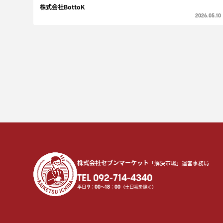
株式会社BottoK
2026.05.10
株式会社セブンマーケット
「解決市場」運営事務局
TEL 092-714-4340
平日
9
：
00
〜
18
：
00
（土日祝を除く）