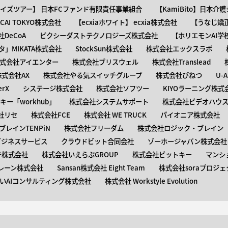
ャイズツアー】 日本FCファンド有限責任事業組合
【KamiBito​】日本
】ACAI TOKYO株式会社
【​ecxiaホワイト】 ecxia株式会社
【​うなじ
DeCoA
ピクシーダストテクノロジーズ株式会社
【ホリエモンAI学
タ」MIKATA株式会社
StockSun株式会社
株式会社エックスラボ
式会社アイエンター
株式会社ブリスウェル
株式会社Translead
株式会社AX
株式会社やる気スイッチグループ
株式会社びねつ
U-
rX
システージ株式会社
株式会社ソフツー
KIYOラーニング株式
ー「workhub」
株式会社システムサポート
株式会社ビデオハウス
社リセ
株式会社FCE
株式会社 WE TRUCK
パイオニア株式会社
レインTENPiN
株式会社フリーダム
株式会社ロジック・ブレイン T
ビジネスサービス
クラウドビット合同会社
ゾーホージャパン株式会社
テ株式会社
株式会社いえらぶGROUP
株式会社ビットキー
マンシ
レーン株式会社
Sansan株式会社 Eight Team
株式会社soraプロジェ
いAIコンサルティング株式会社
株式会社 Workstyle Evolution