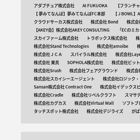
アダプチュア株式会社
AI FUKUOKA
【​フランチ
【 ​夢みてなんぼ】夢みてなんぼFC本部
【 ​J BOWL
クラウドサーカス株式会社
株式会社 Bond
株式会社
【AKEY会】株式会社AKEY CONSULTING
「ECのミカ
スカイファーム株式会社
トラボックス株式会社
株
株式会社Stand Technologies
株式会社amoibe
株式会社ＪＣＡ
スパイラル株式会社
株式会社Laye
株式会社 東具
SOPHOLA株式会社
株式会社ビットキ
株式会社Srush
株式会社フェアグラウンド
株式会
株式会社スカイシーエージェント
株式会社ロジック・ブ
Sansan株式会社 Contract One
株式会社イデックス
株式会社Cradle
株式会社リベルクラフト
スマサ
株式会社カグカス
株式会社Virtual Wall
ソフトブ
タッチスポット株式会社
株式会社デジライズ
がば