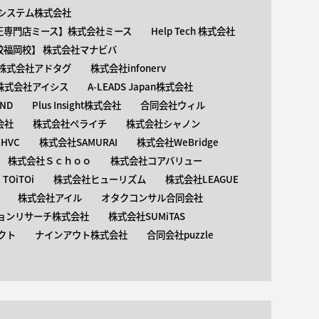
介護システム株式会社
矯正専門店ミース】株式会社ミース
Help Tech 株式会社
校福岡校】 株式会社マナビバ
株式会社アドタグ
株式会社infonerv
株式会社アイシス
A-LEADS Japan株式会社
AND
Plus Insight株式会社
合同会社ウィル
会社
株式会社ペライチ
株式会社シャノン
HVC
株式会社SAMURAI
株式会社WeBridge
株式会社Ｓｃｈｏｏ
株式会社コアバリュー
OiTOi
株式会社ヒューリズム
株式会社LEAGUE
株式会社アイル
オタクコンサル合同会社
ョンリサーチ株式会社
株式会社SUMiTAS
クト
ナインアウト株式会社
合同会社puzzle