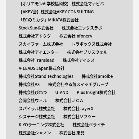
【ホリエモンAI学校福岡校】 株式会社マナビバ
【AKEY会】株式会社AKEY CONSULTING
「ECのミカタ」MIKATA株式会社
StockSun株式会社
株式会社エックスラボ
株式会社アドタグ
株式会社infonerv
スカイファーム株式会社
トラボックス株式会社
株式会社アイエンター
株式会社ブリスウェル
株式会社Translead
株式会社アイシス
A-LEADS Japan株式会社
株式会社Stand Technologies
株式会社amoibe
株式会社AX
株式会社やる気スイッチグループ
株式会社びねつ
U-AND
Plus Insight株式会社
合同会社ウィル
株式会社ＪＣＡ
スパイラル株式会社
株式会社LayerX
システージ株式会社
株式会社ソフツー
KIYOラーニング株式会社
株式会社ペライチ
株式会社シャノン
株式会社 東具