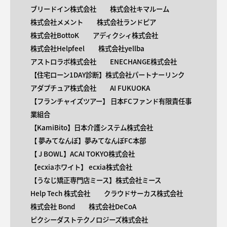
ブリードイン株式会社
株式会社キマルーム
株式会社メメント
株式会社ランドピア
株式会社BottoK
アディクシィ株式会社
株式会社Helpfeel
株式会社yellba
アストロラボ株式会社
ENECHANGE株式会社
【住宅ローン1DAY診断】株式会社パートナーリンク
アダプチュア株式会社
AI FUKUOKA
【​フランチャイズツアー】 日本FCファンド有限責任事
業組合
【KamiBito​】日本介護システム株式会社
【 ​夢みてなんぼ】夢みてなんぼFC本部
【 ​J BOWL】ACAI TOKYO株式会社
【​ecxiaホワイト】 ecxia株式会社
【​うなじ矯正専門店ミース】株式会社ミース
Help Tech 株式会社
クラウドサーカス株式会社
株式会社 Bond
株式会社DeCoA
ピクシーダストテクノロジーズ株式会社