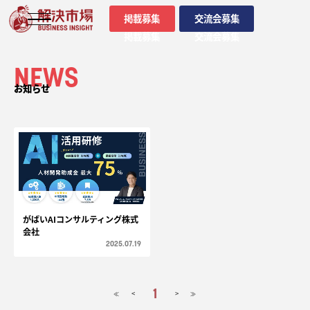
掲載募集
交流会募集
掲載募集
交流会募集
NEWS
お知らせ
がばいAIコンサルティング株式
会社
2025.07.19
1
<
>
≪
≫