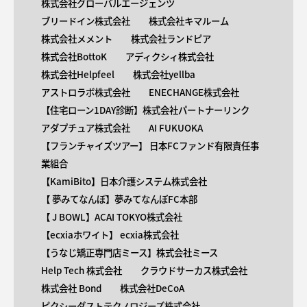
株式会社グローバルエージェンツ
ブリードイン株式会社
株式会社キマルーム
株式会社メメント
株式会社ランドピア
株式会社BottoK
アディクシィ株式会社
株式会社Helpfeel
株式会社yellba
アストロラボ株式会社
ENECHANGE株式会社
【住宅ローン1DAY診断】株式会社パートナーリンク
アダプチュア株式会社
AI FUKUOKA
【​フランチャイズツアー】 日本FCファンド有限責任事
業組合
【KamiBito​】日本介護システム株式会社
【 ​夢みてなんぼ】夢みてなんぼFC本部
【 ​J BOWL】ACAI TOKYO株式会社
【​ecxiaホワイト】 ecxia株式会社
【​うなじ矯正専門店ミース】株式会社ミース
Help Tech 株式会社
クラウドサーカス株式会社
株式会社 Bond
株式会社DeCoA
ピクシーダストテクノロジーズ株式会社