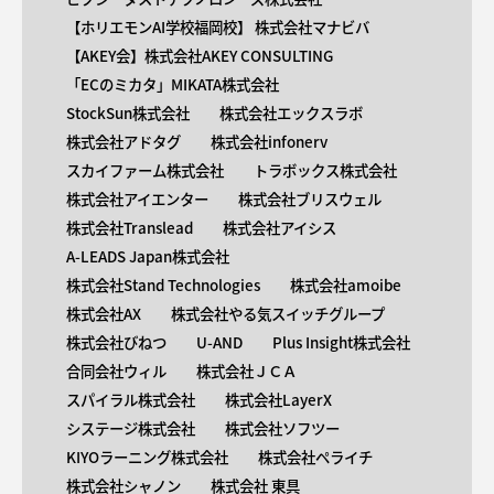
【ホリエモンAI学校福岡校】 株式会社マナビバ
【AKEY会】株式会社AKEY CONSULTING
「ECのミカタ」MIKATA株式会社
StockSun株式会社
株式会社エックスラボ
株式会社アドタグ
株式会社infonerv
スカイファーム株式会社
トラボックス株式会社
株式会社アイエンター
株式会社ブリスウェル
株式会社Translead
株式会社アイシス
A-LEADS Japan株式会社
株式会社Stand Technologies
株式会社amoibe
株式会社AX
株式会社やる気スイッチグループ
株式会社びねつ
U-AND
Plus Insight株式会社
合同会社ウィル
株式会社ＪＣＡ
スパイラル株式会社
株式会社LayerX
システージ株式会社
株式会社ソフツー
KIYOラーニング株式会社
株式会社ペライチ
株式会社シャノン
株式会社 東具