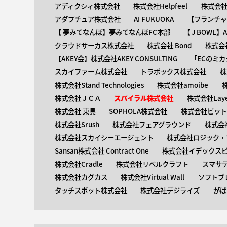
アディクシィ株式会社
株式会社Helpfeel
株式会社y
アダプチュア株式会社
AI FUKUOKA
【​フランチ
【 ​夢みてなんぼ】夢みてなんぼFC本部
【 ​J BOWL
クラウドサーカス株式会社
株式会社 Bond
株式会社
【AKEY会】株式会社AKEY CONSULTING
「ECのミカ
スカイファーム株式会社
トラボックス株式会社
株
株式会社Stand Technologies
株式会社amoibe
株式会社ＪＣＡ
スパイラル株式会社
株式会社Laye
株式会社 東具
SOPHOLA株式会社
株式会社ビットキ
株式会社Srush
株式会社フェアグラウンド
株式会
株式会社スカイシーエージェント
株式会社ロジック・ブ
Sansan株式会社 Contract One
株式会社イデックス
株式会社Cradle
株式会社リベルクラフト
スマサ
株式会社カグカス
株式会社Virtual Wall
ソフトブ
タッチスポット株式会社
株式会社デジライズ
がば