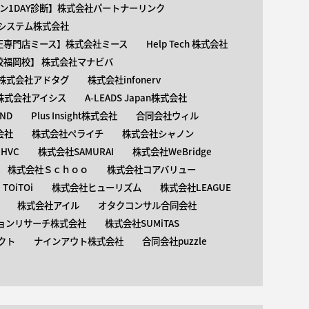
ン1DAY診断】株式会社パートナーリンク
介護システム株式会社
矯正専門店ミース】株式会社ミース
Help Tech 株式会社
校福岡校】 株式会社マナビバ
株式会社アドタグ
株式会社infonerv
株式会社アイシス
A-LEADS Japan株式会社
AND
Plus Insight株式会社
合同会社ウィル
会社
株式会社ペライチ
株式会社シャノン
HVC
株式会社SAMURAI
株式会社WeBridge
株式会社Ｓｃｈｏｏ
株式会社コアバリュー
OiTOi
株式会社ヒューリズム
株式会社LEAGUE
株式会社アイル
オタクコンサル合同会社
ョンリサーチ株式会社
株式会社SUMiTAS
クト
ナインアウト株式会社
合同会社puzzle