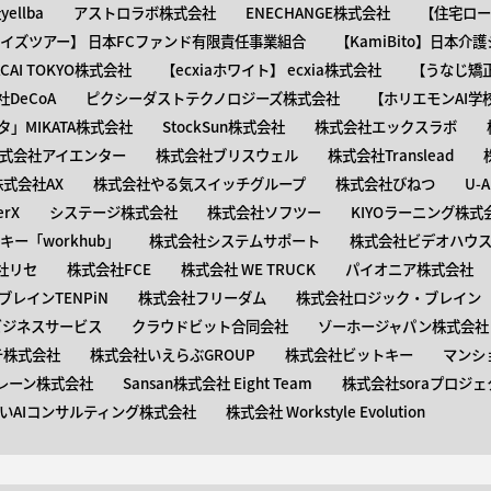
ellba
アストロラボ株式会社
ENECHANGE株式会社
【住宅ロー
ャイズツアー】 日本FCファンド有限責任事業組合
【KamiBito​】日本
】ACAI TOKYO株式会社
【​ecxiaホワイト】 ecxia株式会社
【​うなじ
DeCoA
ピクシーダストテクノロジーズ株式会社
【ホリエモンAI学
タ」MIKATA株式会社
StockSun株式会社
株式会社エックスラボ
式会社アイエンター
株式会社ブリスウェル
株式会社Translead
株式会社AX
株式会社やる気スイッチグループ
株式会社びねつ
U-
rX
システージ株式会社
株式会社ソフツー
KIYOラーニング株式
ー「workhub」
株式会社システムサポート
株式会社ビデオハウス
社リセ
株式会社FCE
株式会社 WE TRUCK
パイオニア株式会社
レインTENPiN
株式会社フリーダム
株式会社ロジック・ブレイン T
ビジネスサービス
クラウドビット合同会社
ゾーホージャパン株式会社
テ株式会社
株式会社いえらぶGROUP
株式会社ビットキー
マンシ
レーン株式会社
Sansan株式会社 Eight Team
株式会社soraプロジェ
いAIコンサルティング株式会社
株式会社 Workstyle Evolution