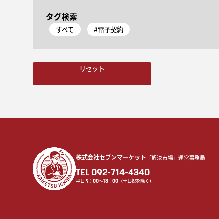
タグ検索
すべて
#電子契約
リセット
株式会社セブンマーケット
「解決市場」運営事務局
TEL 092-714-4340
平日
9
：
00
〜
18
：
00
（土日祝を除く）