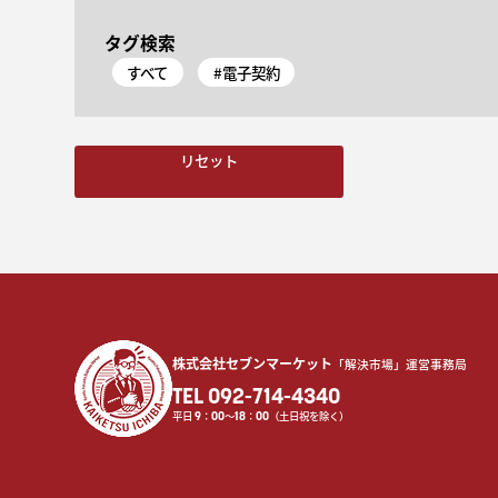
タグ検索
すべて
#電子契約
リセット
株式会社セブンマーケット
「解決市場」運営事務局
TEL 092-714-4340
平日
9
：
00
〜
18
：
00
（土日祝を除く）