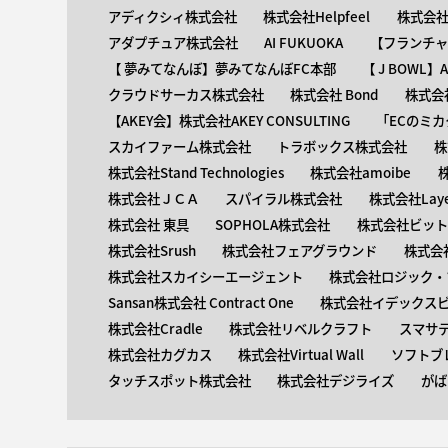
アディクシィ株式会社
株式会社Helpfeel
株式会社y
アダプチュア株式会社
AI FUKUOKA
【​フランチ
【 ​夢みてなんぼ】夢みてなんぼFC本部
【 ​J BOWL
クラウドサーカス株式会社
株式会社 Bond
株式会社
【AKEY会】株式会社AKEY CONSULTING
「ECのミカ
スカイファーム株式会社
トラボックス株式会社
株
株式会社Stand Technologies
株式会社amoibe
株式会社ＪＣＡ
スパイラル株式会社
株式会社Laye
株式会社 東具
SOPHOLA株式会社
株式会社ビットキ
株式会社Srush
株式会社フェアグラウンド
株式会
株式会社スカイシーエージェント
株式会社ロジック・ブ
Sansan株式会社 Contract One
株式会社イデックス
株式会社Cradle
株式会社リベルクラフト
スマサ
株式会社カグカス
株式会社Virtual Wall
ソフトブ
タッチスポット株式会社
株式会社デジライズ
がば