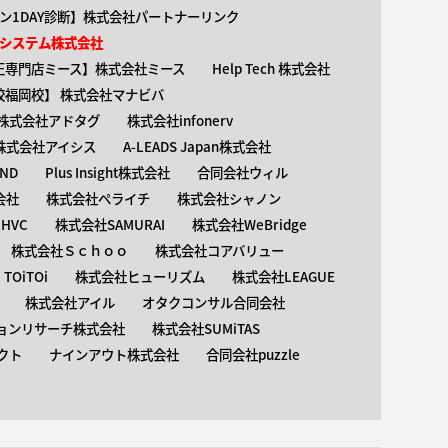
ン1DAY診断】株式会社パートナーリンク
介護システム株式会社
矯正専門店ミース】株式会社ミース
Help Tech 株式会社
校福岡校】 株式会社マナビバ
株式会社アドタグ
株式会社infonerv
株式会社アイシス
A-LEADS Japan株式会社
AND
Plus Insight株式会社
合同会社ウィル
会社
株式会社ペライチ
株式会社シャノン
HVC
株式会社SAMURAI
株式会社WeBridge
株式会社Ｓｃｈｏｏ
株式会社コアバリュー
OiTOi
株式会社ヒューリズム
株式会社LEAGUE
株式会社アイル
オタクコンサル合同会社
ョンリサーチ株式会社
株式会社SUMiTAS
クト
ナインアウト株式会社
合同会社puzzle