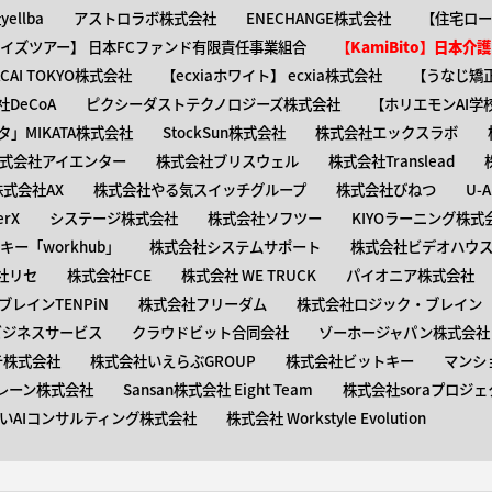
ellba
アストロラボ株式会社
ENECHANGE株式会社
【住宅ロー
ャイズツアー】 日本FCファンド有限責任事業組合
【KamiBito​】日本
】ACAI TOKYO株式会社
【​ecxiaホワイト】 ecxia株式会社
【​うなじ
DeCoA
ピクシーダストテクノロジーズ株式会社
【ホリエモンAI学
タ」MIKATA株式会社
StockSun株式会社
株式会社エックスラボ
式会社アイエンター
株式会社ブリスウェル
株式会社Translead
株式会社AX
株式会社やる気スイッチグループ
株式会社びねつ
U-
rX
システージ株式会社
株式会社ソフツー
KIYOラーニング株式
ー「workhub」
株式会社システムサポート
株式会社ビデオハウス
社リセ
株式会社FCE
株式会社 WE TRUCK
パイオニア株式会社
レインTENPiN
株式会社フリーダム
株式会社ロジック・ブレイン T
ビジネスサービス
クラウドビット合同会社
ゾーホージャパン株式会社
テ株式会社
株式会社いえらぶGROUP
株式会社ビットキー
マンシ
レーン株式会社
Sansan株式会社 Eight Team
株式会社soraプロジェ
いAIコンサルティング株式会社
株式会社 Workstyle Evolution