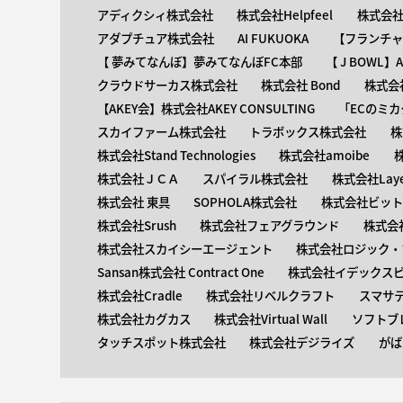
アディクシィ株式会社
株式会社Helpfeel
株式会社y
アダプチュア株式会社
AI FUKUOKA
【​フランチ
【 ​夢みてなんぼ】夢みてなんぼFC本部
【 ​J BOWL
クラウドサーカス株式会社
株式会社 Bond
株式会社
【AKEY会】株式会社AKEY CONSULTING
「ECのミカ
スカイファーム株式会社
トラボックス株式会社
株
株式会社Stand Technologies
株式会社amoibe
株式会社ＪＣＡ
スパイラル株式会社
株式会社Laye
株式会社 東具
SOPHOLA株式会社
株式会社ビットキ
株式会社Srush
株式会社フェアグラウンド
株式会
株式会社スカイシーエージェント
株式会社ロジック・ブ
Sansan株式会社 Contract One
株式会社イデックス
株式会社Cradle
株式会社リベルクラフト
スマサ
株式会社カグカス
株式会社Virtual Wall
ソフトブ
タッチスポット株式会社
株式会社デジライズ
がば