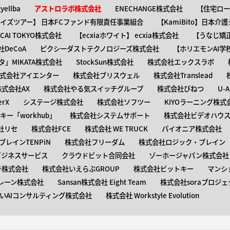
ellba
アストロラボ株式会社
ENECHANGE株式会社
【住宅ロー
ャイズツアー】 日本FCファンド有限責任事業組合
【KamiBito​】日本
】ACAI TOKYO株式会社
【​ecxiaホワイト】 ecxia株式会社
【​うなじ
DeCoA
ピクシーダストテクノロジーズ株式会社
【ホリエモンAI学
タ」MIKATA株式会社
StockSun株式会社
株式会社エックスラボ
式会社アイエンター
株式会社ブリスウェル
株式会社Translead
株式会社AX
株式会社やる気スイッチグループ
株式会社びねつ
U-
rX
システージ株式会社
株式会社ソフツー
KIYOラーニング株式
ー「workhub」
株式会社システムサポート
株式会社ビデオハウス
社リセ
株式会社FCE
株式会社 WE TRUCK
パイオニア株式会社
レインTENPiN
株式会社フリーダム
株式会社ロジック・ブレイン T
ビジネスサービス
クラウドビット合同会社
ゾーホージャパン株式会社
テ株式会社
株式会社いえらぶGROUP
株式会社ビットキー
マンシ
レーン株式会社
Sansan株式会社 Eight Team
株式会社soraプロジェ
いAIコンサルティング株式会社
株式会社 Workstyle Evolution