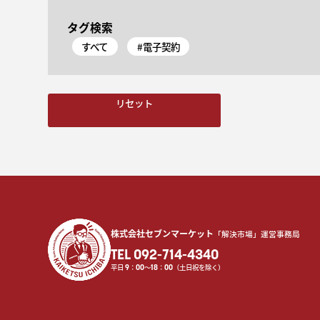
タグ検索
すべて
#電子契約
リセット
株式会社セブンマーケット
「解決市場」運営事務局
TEL 092-714-4340
平日
9
：
00
〜
18
：
00
（土日祝を除く）