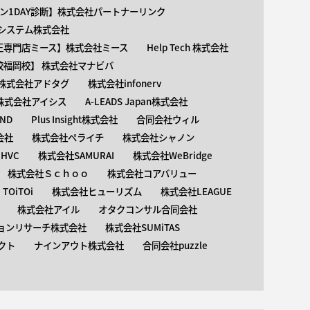
ン1DAY診断】株式会社パートナーリンク
介護システム株式会社
矯正専門店ミース】株式会社ミース
Help Tech 株式会社
校福岡校】 株式会社マナビバ
株式会社アドタグ
株式会社infonerv
株式会社アイシス
A-LEADS Japan株式会社
AND
Plus Insight株式会社
合同会社ウィル
会社
株式会社ペライチ
株式会社シャノン
HVC
株式会社SAMURAI
株式会社WeBridge
株式会社Ｓｃｈｏｏ
株式会社コアバリュー
OiTOi
株式会社ヒューリズム
株式会社LEAGUE
株式会社アイル
オタクコンサル合同会社
ョンリサーチ株式会社
株式会社SUMiTAS
クト
ナインアウト株式会社
合同会社puzzle