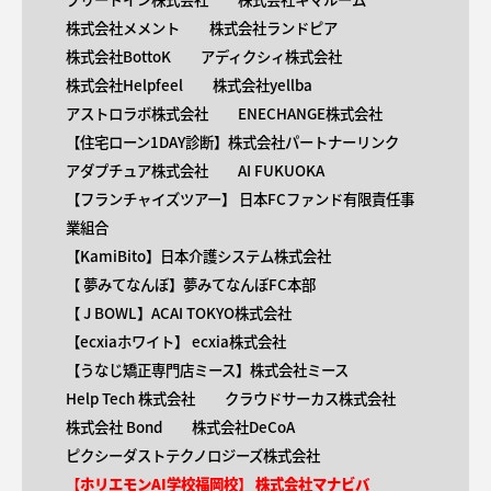
株式会社メメント
株式会社ランドピア
株式会社BottoK
アディクシィ株式会社
株式会社Helpfeel
株式会社yellba
アストロラボ株式会社
ENECHANGE株式会社
【住宅ローン1DAY診断】株式会社パートナーリンク
アダプチュア株式会社
AI FUKUOKA
【​フランチャイズツアー】 日本FCファンド有限責任事
業組合
【KamiBito​】日本介護システム株式会社
【 ​夢みてなんぼ】夢みてなんぼFC本部
【 ​J BOWL】ACAI TOKYO株式会社
【​ecxiaホワイト】 ecxia株式会社
【​うなじ矯正専門店ミース】株式会社ミース
Help Tech 株式会社
クラウドサーカス株式会社
株式会社 Bond
株式会社DeCoA
ピクシーダストテクノロジーズ株式会社
【ホリエモンAI学校福岡校】 株式会社マナビバ