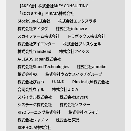
【AKEY会】株式会社AKEY CONSULTING
「ECのミカタ」MIKATA株式会社
StockSun株式会社
株式会社エックスラボ
株式会社アドタグ
株式会社infonerv
スカイファーム株式会社
トラボックス株式会社
株式会社アイエンター
株式会社ブリスウェル
株式会社Translead
株式会社アイシス
A-LEADS Japan株式会社
株式会社Stand Technologies
株式会社amoibe
株式会社AX
株式会社やる気スイッチグループ
株式会社びねつ
U-AND
Plus Insight株式会社
合同会社ウィル
株式会社ＪＣＡ
スパイラル株式会社
株式会社LayerX
システージ株式会社
株式会社ソフツー
KIYOラーニング株式会社
株式会社ペライチ
株式会社シャノン
株式会社 東具
SOPHOLA株式会社