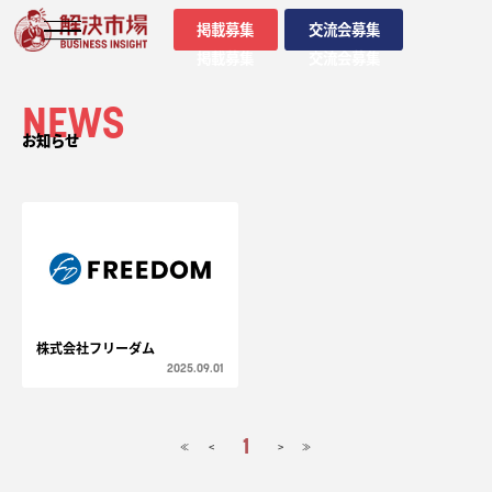
掲載募集
交流会募集
掲載募集
交流会募集
NEWS
お知らせ
株式会社フリーダム
2025.09.01
1
<
>
≪
≫