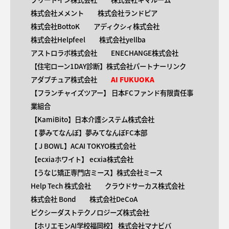
株式会社メメント
株式会社ランドピア
株式会社BottoK
アディクシィ株式会社
株式会社Helpfeel
株式会社yellba
アストロラボ株式会社
ENECHANGE株式会社
【住宅ローン1DAY診断】株式会社パートナーリンク
アダプチュア株式会社
AI FUKUOKA
【​フランチャイズツアー】 日本FCファンド有限責任事
業組合
【KamiBito​】日本介護システム株式会社
【 ​夢みてなんぼ】夢みてなんぼFC本部
【 ​J BOWL】ACAI TOKYO株式会社
【​ecxiaホワイト】 ecxia株式会社
【​うなじ矯正専門店ミース】株式会社ミース
Help Tech 株式会社
クラウドサーカス株式会社
株式会社 Bond
株式会社DeCoA
ピクシーダストテクノロジーズ株式会社
【ホリエモンAI学校福岡校】 株式会社マナビバ