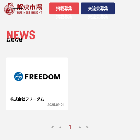
掲載募集
交流会募集
掲載募集
交流会募集
NEWS
お知らせ
株式会社フリーダム
2025.09.01
1
<
>
≪
≫