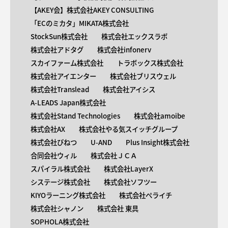
【AKEY会】株式会社AKEY CONSULTING
「ECのミカタ」MIKATA株式会社
StockSun株式会社
株式会社エックスラボ
株式会社アドタグ
株式会社infonerv
スカイファーム株式会社
トラボックス株式会社
株式会社アイエンター
株式会社ブリスウェル
株式会社Translead
株式会社アイシス
A-LEADS Japan株式会社
株式会社Stand Technologies
株式会社amoibe
株式会社AX
株式会社やる気スイッチグループ
株式会社びねつ
U-AND
Plus Insight株式会社
合同会社ウィル
株式会社ＪＣＡ
スパイラル株式会社
株式会社LayerX
システージ株式会社
株式会社ソフツー
KIYOラーニング株式会社
株式会社ペライチ
株式会社シャノン
株式会社 東具
SOPHOLA株式会社