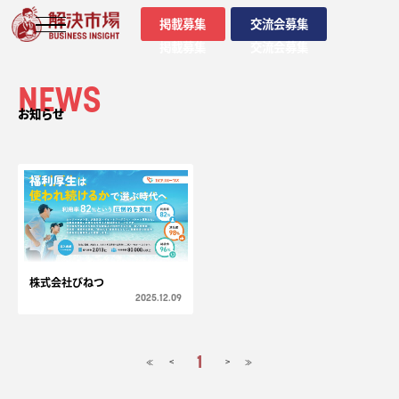
掲載募集
交流会募集
掲載募集
交流会募集
NEWS
お知らせ
株式会社びねつ
2025.12.09
1
<
>
≪
≫