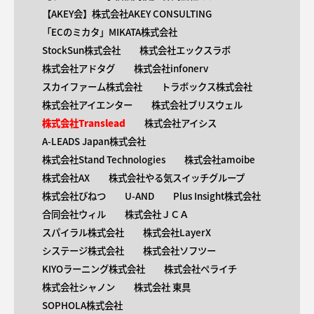
【AKEY会】株式会社AKEY CONSULTING
「ECのミカタ」MIKATA株式会社
StockSun株式会社
株式会社エックスラボ
株式会社アドタグ
株式会社infonerv
スカイファーム株式会社
トラボックス株式会社
株式会社アイエンター
株式会社ブリスウェル
株式会社Translead
株式会社アイシス
A-LEADS Japan株式会社
株式会社Stand Technologies
株式会社amoibe
株式会社AX
株式会社やる気スイッチグループ
株式会社びねつ
U-AND
Plus Insight株式会社
合同会社ウィル
株式会社ＪＣＡ
スパイラル株式会社
株式会社LayerX
システージ株式会社
株式会社ソフツー
KIYOラーニング株式会社
株式会社ペライチ
株式会社シャノン
株式会社 東具
SOPHOLA株式会社