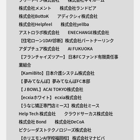
株式会社メメント
株式会社ランドピア
株式会社BottoK
アディクシィ株式会社
株式会社Helpfeel
株式会社yellba
アストロラボ株式会社
ENECHANGE株式会社
【住宅ローン1DAY診断】株式会社パートナーリンク
アダプチュア株式会社
AI FUKUOKA
【​フランチャイズツアー】 日本FCファンド有限責任事
業組合
【KamiBito​】日本介護システム株式会社
【 ​夢みてなんぼ】夢みてなんぼFC本部
【 ​J BOWL】ACAI TOKYO株式会社
【​ecxiaホワイト】 ecxia株式会社
【​うなじ矯正専門店ミース】株式会社ミース
Help Tech 株式会社
クラウドサーカス株式会社
株式会社 Bond
株式会社DeCoA
ピクシーダストテクノロジーズ株式会社
【ホリエモンAI学校福岡校】 株式会社マナビバ