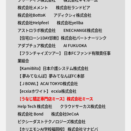
株式会社メメント
株式会社ランドピア
株式会社BottoK
アディクシィ株式会社
株式会社Helpfeel
株式会社yellba
アストロラボ株式会社
ENECHANGE株式会社
【住宅ローン1DAY診断】株式会社パートナーリンク
アダプチュア株式会社
AI FUKUOKA
【​フランチャイズツアー】 日本FCファンド有限責任事
業組合
【KamiBito​】日本介護システム株式会社
【 ​夢みてなんぼ】夢みてなんぼFC本部
【 ​J BOWL】ACAI TOKYO株式会社
【​ecxiaホワイト】 ecxia株式会社
【​うなじ矯正専門店ミース】株式会社ミース
Help Tech 株式会社
クラウドサーカス株式会社
株式会社 Bond
株式会社DeCoA
ピクシーダストテクノロジーズ株式会社
【ホリエモンAI学校福岡校】 株式会社マナビバ