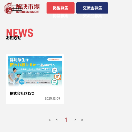
掲載募集
交流会募集
掲載募集
交流会募集
NEWS
お知らせ
株式会社びねつ
2025.12.09
1
<
>
≪
≫