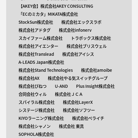
【AKEY会】株式会社AKEY CONSULTING
「ECのミカタ」MIKATA株式会社
StockSun株式会社
株式会社エックスラボ
株式会社アドタグ
株式会社infonerv
スカイファーム株式会社
トラボックス株式会社
株式会社アイエンター
株式会社ブリスウェル
株式会社Translead
株式会社アイシス
A-LEADS Japan株式会社
株式会社Stand Technologies
株式会社amoibe
株式会社AX
株式会社やる気スイッチグループ
株式会社びねつ
U-AND
Plus Insight株式会社
合同会社ウィル
株式会社ＪＣＡ
スパイラル株式会社
株式会社LayerX
システージ株式会社
株式会社ソフツー
KIYOラーニング株式会社
株式会社ペライチ
株式会社シャノン
株式会社 東具
SOPHOLA株式会社