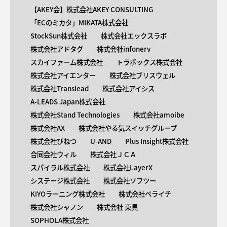
【AKEY会】株式会社AKEY CONSULTING
「ECのミカタ」MIKATA株式会社
StockSun株式会社
株式会社エックスラボ
株式会社アドタグ
株式会社infonerv
スカイファーム株式会社
トラボックス株式会社
株式会社アイエンター
株式会社ブリスウェル
株式会社Translead
株式会社アイシス
A-LEADS Japan株式会社
株式会社Stand Technologies
株式会社amoibe
株式会社AX
株式会社やる気スイッチグループ
株式会社びねつ
U-AND
Plus Insight株式会社
合同会社ウィル
株式会社ＪＣＡ
スパイラル株式会社
株式会社LayerX
システージ株式会社
株式会社ソフツー
KIYOラーニング株式会社
株式会社ペライチ
株式会社シャノン
株式会社 東具
SOPHOLA株式会社