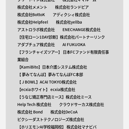
株式会社メメント
株式会社ランドピア
株式会社BottoK
アディクシィ株式会社
株式会社Helpfeel
株式会社yellba
アストロラボ株式会社
ENECHANGE株式会社
【住宅ローン1DAY診断】株式会社パートナーリンク
アダプチュア株式会社
AI FUKUOKA
【​フランチャイズツアー】 日本FCファンド有限責任事
業組合
【KamiBito​】日本介護システム株式会社
【 ​夢みてなんぼ】夢みてなんぼFC本部
【 ​J BOWL】ACAI TOKYO株式会社
【​ecxiaホワイト】 ecxia株式会社
【​うなじ矯正専門店ミース】株式会社ミース
Help Tech 株式会社
クラウドサーカス株式会社
株式会社 Bond
株式会社DeCoA
ピクシーダストテクノロジーズ株式会社
【ホリエモンAI学校福岡校】 株式会社マナビバ