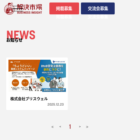
掲載募集
交流会募集
掲載募集
交流会募集
NEWS
お知らせ
株式会社ブリスウェル
2025.12.23
1
<
>
≪
≫