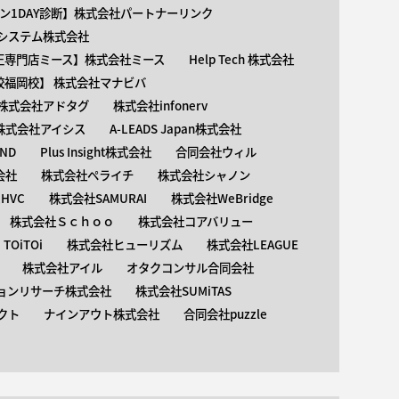
ン1DAY診断】株式会社パートナーリンク
介護システム株式会社
矯正専門店ミース】株式会社ミース
Help Tech 株式会社
校福岡校】 株式会社マナビバ
株式会社アドタグ
株式会社infonerv
株式会社アイシス
A-LEADS Japan株式会社
AND
Plus Insight株式会社
合同会社ウィル
会社
株式会社ペライチ
株式会社シャノン
HVC
株式会社SAMURAI
株式会社WeBridge
株式会社Ｓｃｈｏｏ
株式会社コアバリュー
OiTOi
株式会社ヒューリズム
株式会社LEAGUE
株式会社アイル
オタクコンサル合同会社
ョンリサーチ株式会社
株式会社SUMiTAS
クト
ナインアウト株式会社
合同会社puzzle