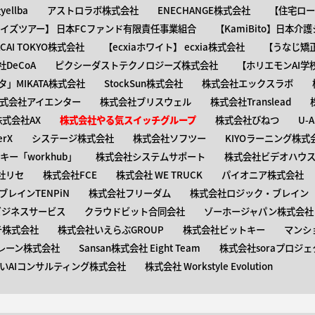
ellba
アストロラボ株式会社
ENECHANGE株式会社
【住宅ロー
ャイズツアー】 日本FCファンド有限責任事業組合
【KamiBito​】日本
】ACAI TOKYO株式会社
【​ecxiaホワイト】 ecxia株式会社
【​うなじ
DeCoA
ピクシーダストテクノロジーズ株式会社
【ホリエモンAI学
タ」MIKATA株式会社
StockSun株式会社
株式会社エックスラボ
式会社アイエンター
株式会社ブリスウェル
株式会社Translead
株式会社AX
株式会社やる気スイッチグループ
株式会社びねつ
U-
rX
システージ株式会社
株式会社ソフツー
KIYOラーニング株式
ー「workhub」
株式会社システムサポート
株式会社ビデオハウス
社リセ
株式会社FCE
株式会社 WE TRUCK
パイオニア株式会社
レインTENPiN
株式会社フリーダム
株式会社ロジック・ブレイン T
ビジネスサービス
クラウドビット合同会社
ゾーホージャパン株式会社
テ株式会社
株式会社いえらぶGROUP
株式会社ビットキー
マンシ
レーン株式会社
Sansan株式会社 Eight Team
株式会社soraプロジェ
いAIコンサルティング株式会社
株式会社 Workstyle Evolution