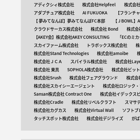
アディクシィ株式会社
株式会社Helpfeel
株式会社y
アダプチュア株式会社
AI FUKUOKA
【​フランチ
【 ​夢みてなんぼ】夢みてなんぼFC本部
【 ​J BOWL
クラウドサーカス株式会社
株式会社 Bond
株式会社
【AKEY会】株式会社AKEY CONSULTING
「ECのミカ
スカイファーム株式会社
トラボックス株式会社
株
株式会社Stand Technologies
株式会社amoibe
株式会社ＪＣＡ
スパイラル株式会社
株式会社Laye
株式会社 東具
SOPHOLA株式会社
株式会社ビットキ
株式会社Srush
株式会社フェアグラウンド
株式会
株式会社スカイシーエージェント
株式会社ロジック・ブ
Sansan株式会社 Contract One
株式会社イデックス
株式会社Cradle
株式会社リベルクラフト
スマサ
株式会社カグカス
株式会社Virtual Wall
ソフトブ
タッチスポット株式会社
株式会社デジライズ
がば