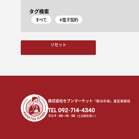
タグ検索
すべて
#電子契約
リセット
株式会社セブンマーケット
「解決市場」運営事務局
TEL 092-714-4340
平日
9
：
00
〜
18
：
00
（土日祝を除く）