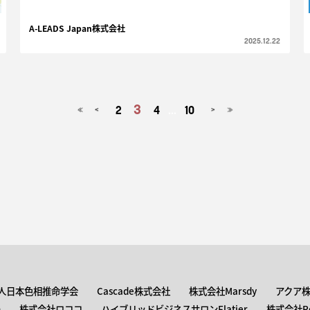
A-LEADS Japan株式会社
2025.12.22
3
2
4
...
10
<
>
≪
≫
人日本色相推命学会
Cascade株式会社
株式会社Marsdy
アクア
n
株式会社ロココ
ハイブリッドビジネスサロンFlatier
株式会社Roc