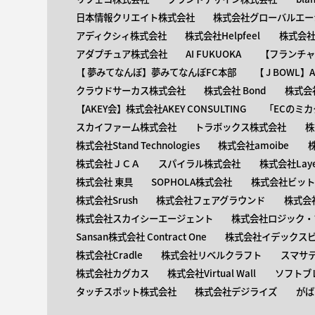
日本情報クリエイト株式会社
株式会社グローバルエー
アディクシィ株式会社
株式会社Helpfeel
株式会社y
アダプチュア株式会社
AI FUKUOKA
【​フランチ
【 ​夢みてなんぼ】夢みてなんぼFC本部
【 ​J BOWL
クラウドサーカス株式会社
株式会社 Bond
株式会社
【AKEY会】株式会社AKEY CONSULTING
「ECのミカ
スカイファーム株式会社
トラボックス株式会社
株
株式会社Stand Technologies
株式会社amoibe
株式会社ＪＣＡ
スパイラル株式会社
株式会社Laye
株式会社 東具
SOPHOLA株式会社
株式会社ビットキ
株式会社Srush
株式会社フェアグラウンド
株式会
株式会社スカイシーエージェント
株式会社ロジック・ブ
Sansan株式会社 Contract One
株式会社イデックス
株式会社Cradle
株式会社リベルクラフト
スマサ
株式会社カグカス
株式会社Virtual Wall
ソフトブ
タッチスポット株式会社
株式会社デジライズ
がば