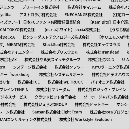
ジェンツ
ブリードイン株式会社
株式会社キマルーム
株式会社メ
ellba
アストロラボ株式会社
ENECHANGE株式会社
【住宅ロー
ャイズツアー】 日本FCファンド有限責任事業組合
【KamiBito​】日本
】ACAI TOKYO株式会社
【​ecxiaホワイト】 ecxia株式会社
【​うなじ
DeCoA
ピクシーダストテクノロジーズ株式会社
【ホリエモンAI学
タ」MIKATA株式会社
StockSun株式会社
株式会社エックスラボ
式会社アイエンター
株式会社ブリスウェル
株式会社Translead
株式会社AX
株式会社やる気スイッチグループ
株式会社びねつ
U-
rX
システージ株式会社
株式会社ソフツー
KIYOラーニング株式
ー「workhub」
株式会社システムサポート
株式会社ビデオハウス
社リセ
株式会社FCE
株式会社 WE TRUCK
パイオニア株式会社
レインTENPiN
株式会社フリーダム
株式会社ロジック・ブレイン T
ビジネスサービス
クラウドビット合同会社
ゾーホージャパン株式会社
テ株式会社
株式会社いえらぶGROUP
株式会社ビットキー
マンシ
レーン株式会社
Sansan株式会社 Eight Team
株式会社soraプロジェ
いAIコンサルティング株式会社
株式会社 Workstyle Evolution