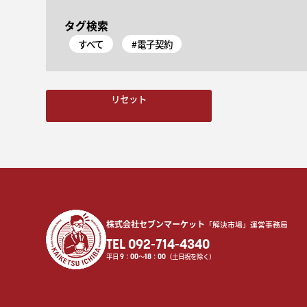
タグ検索
すべて
#電子契約
リセット
株式会社セブンマーケット
「解決市場」運営事務局
TEL 092-714-4340
平日
9
：
00
〜
18
：
00
（土日祝を除く）