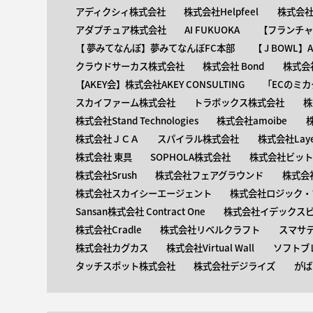
アディクシィ株式会社
株式会社Helpfeel
株式会社y
アダプチュア株式会社
AI FUKUOKA
【​フランチ
【 ​夢みてなんぼ】夢みてなんぼFC本部
【 ​J BOWL
クラウドサーカス株式会社
株式会社 Bond
株式会社
【AKEY会】株式会社AKEY CONSULTING
「ECのミカ
スカイファーム株式会社
トラボックス株式会社
株
株式会社Stand Technologies
株式会社amoibe
株式会社ＪＣＡ
スパイラル株式会社
株式会社Laye
株式会社 東具
SOPHOLA株式会社
株式会社ビットキ
株式会社Srush
株式会社フェアグラウンド
株式会
株式会社スカイシーエージェント
株式会社ロジック・ブ
Sansan株式会社 Contract One
株式会社イデックス
株式会社Cradle
株式会社リベルクラフト
スマサ
株式会社カグカス
株式会社Virtual Wall
ソフトブ
タッチスポット株式会社
株式会社デジライズ
がば