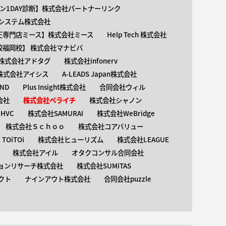
ン1DAY診断】株式会社パートナーリンク
介護システム株式会社
矯正専門店ミース】株式会社ミース
Help Tech 株式会社
校福岡校】 株式会社マナビバ
株式会社アドタグ
株式会社infonerv
株式会社アイシス
A-LEADS Japan株式会社
AND
Plus Insight株式会社
合同会社ウィル
会社
株式会社ペライチ
株式会社シャノン
HVC
株式会社SAMURAI
株式会社WeBridge
株式会社Ｓｃｈｏｏ
株式会社コアバリュー
OiTOi
株式会社ヒューリズム
株式会社LEAGUE
株式会社アイル
オタクコンサル合同会社
ョンリサーチ株式会社
株式会社SUMiTAS
クト
ナインアウト株式会社
合同会社puzzle