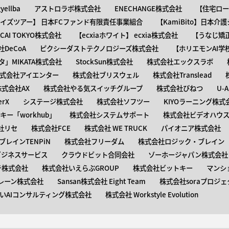
ellba
アストロラボ株式会社
ENECHANGE株式会社
【住宅ロー
ャイズツアー】 日本FCファンド有限責任事業組合
【KamiBito​】日本
】ACAI TOKYO株式会社
【​ecxiaホワイト】 ecxia株式会社
【​うなじ
DeCoA
ピクシーダストテクノロジーズ株式会社
【ホリエモンAI学
タ」MIKATA株式会社
StockSun株式会社
株式会社エックスラボ
式会社アイエンター
株式会社ブリスウェル
株式会社Translead
株式会社AX
株式会社やる気スイッチグループ
株式会社びねつ
U-
rX
システージ株式会社
株式会社ソフツー
KIYOラーニング株式
ー「workhub」
株式会社システムサポート
株式会社ビデオハウス
社リセ
株式会社FCE
株式会社 WE TRUCK
パイオニア株式会社
レインTENPiN
株式会社フリーダム
株式会社ロジック・ブレイン T
ビジネスサービス
クラウドビット合同会社
ゾーホージャパン株式会社
テ株式会社
株式会社いえらぶGROUP
株式会社ビットキー
マンシ
レーン株式会社
Sansan株式会社 Eight Team
株式会社soraプロジェ
いAIコンサルティング株式会社
株式会社 Workstyle Evolution