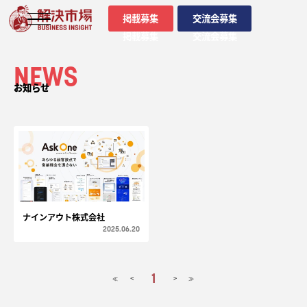
掲載募集
交流会募集
掲載募集
交流会募集
NEWS
お知らせ
ナインアウト株式会社
2025.06.20
1
<
>
≪
≫