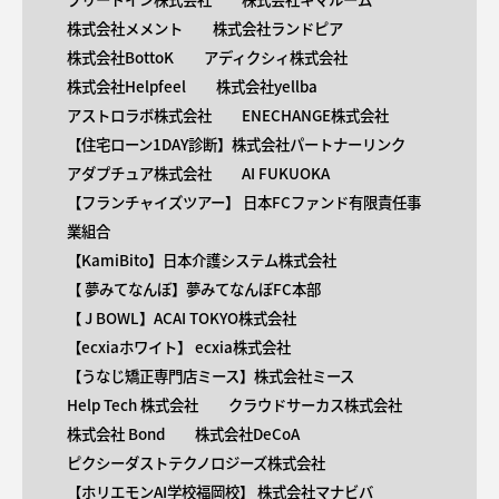
株式会社メメント
株式会社ランドピア
株式会社BottoK
アディクシィ株式会社
株式会社Helpfeel
株式会社yellba
アストロラボ株式会社
ENECHANGE株式会社
【住宅ローン1DAY診断】株式会社パートナーリンク
アダプチュア株式会社
AI FUKUOKA
【​フランチャイズツアー】 日本FCファンド有限責任事
業組合
【KamiBito​】日本介護システム株式会社
【 ​夢みてなんぼ】夢みてなんぼFC本部
【 ​J BOWL】ACAI TOKYO株式会社
【​ecxiaホワイト】 ecxia株式会社
【​うなじ矯正専門店ミース】株式会社ミース
Help Tech 株式会社
クラウドサーカス株式会社
株式会社 Bond
株式会社DeCoA
ピクシーダストテクノロジーズ株式会社
【ホリエモンAI学校福岡校】 株式会社マナビバ