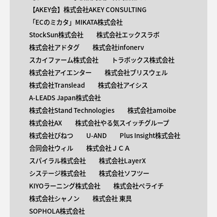
【AKEY会】株式会社AKEY CONSULTING
「ECのミカタ」MIKATA株式会社
StockSun株式会社
株式会社エックスラボ
株式会社アドタグ
株式会社infonerv
スカイファーム株式会社
トラボックス株式会社
株式会社アイエンター
株式会社ブリスウェル
株式会社Translead
株式会社アイシス
A-LEADS Japan株式会社
株式会社Stand Technologies
株式会社amoibe
株式会社AX
株式会社やる気スイッチグループ
株式会社びねつ
U-AND
Plus Insight株式会社
合同会社ウィル
株式会社ＪＣＡ
スパイラル株式会社
株式会社LayerX
システージ株式会社
株式会社ソフツー
KIYOラーニング株式会社
株式会社ペライチ
株式会社シャノン
株式会社 東具
SOPHOLA株式会社