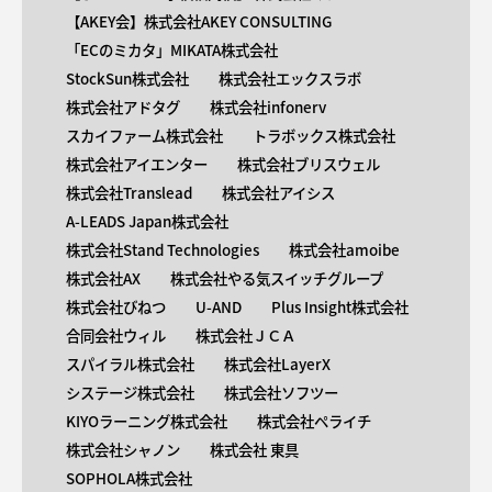
【AKEY会】株式会社AKEY CONSULTING
「ECのミカタ」MIKATA株式会社
StockSun株式会社
株式会社エックスラボ
株式会社アドタグ
株式会社infonerv
スカイファーム株式会社
トラボックス株式会社
株式会社アイエンター
株式会社ブリスウェル
株式会社Translead
株式会社アイシス
A-LEADS Japan株式会社
株式会社Stand Technologies
株式会社amoibe
株式会社AX
株式会社やる気スイッチグループ
株式会社びねつ
U-AND
Plus Insight株式会社
合同会社ウィル
株式会社ＪＣＡ
スパイラル株式会社
株式会社LayerX
システージ株式会社
株式会社ソフツー
KIYOラーニング株式会社
株式会社ペライチ
株式会社シャノン
株式会社 東具
SOPHOLA株式会社