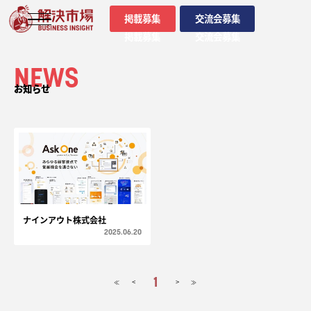
掲載募集
交流会募集
掲載募集
交流会募集
NEWS
お知らせ
ナインアウト株式会社
2025.06.20
1
<
>
≪
≫