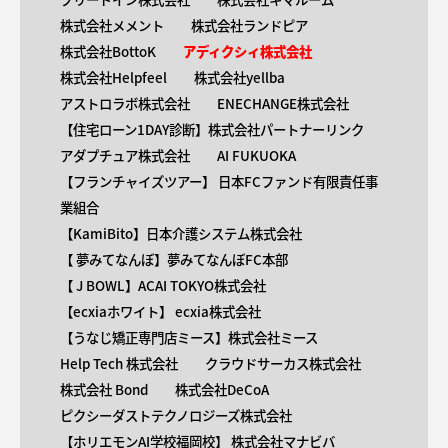
株式会社メメント
株式会社ランドピア
株式会社BottoK
アディクシィ株式会社
株式会社Helpfeel
株式会社yellba
アストロラボ株式会社
ENECHANGE株式会社
【住宅ローン1DAY診断】株式会社パートナーリンク
アダプチュア株式会社
AI FUKUOKA
【​フランチャイズツアー】 日本FCファンド有限責任事
業組合
【KamiBito​】日本介護システム株式会社
【 ​夢みてなんぼ】夢みてなんぼFC本部
【 ​J BOWL】ACAI TOKYO株式会社
【​ecxiaホワイト】 ecxia株式会社
【​うなじ矯正専門店ミース】株式会社ミース
Help Tech 株式会社
クラウドサーカス株式会社
株式会社 Bond
株式会社DeCoA
ピクシーダストテクノロジーズ株式会社
【ホリエモンAI学校福岡校】 株式会社マナビバ