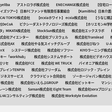
ellba
アストロラボ株式会社
ENECHANGE株式会社
【住宅ロー
ャイズツアー】 日本FCファンド有限責任事業組合
【KamiBito​】日本
】ACAI TOKYO株式会社
【​ecxiaホワイト】 ecxia株式会社
【​うなじ
DeCoA
ピクシーダストテクノロジーズ株式会社
【ホリエモンAI学
タ」MIKATA株式会社
StockSun株式会社
株式会社エックスラボ
式会社アイエンター
株式会社ブリスウェル
株式会社Translead
株式会社AX
株式会社やる気スイッチグループ
株式会社びねつ
U-
rX
システージ株式会社
株式会社ソフツー
KIYOラーニング株式
ー「workhub」
株式会社システムサポート
株式会社ビデオハウス
社リセ
株式会社FCE
株式会社 WE TRUCK
パイオニア株式会社
レインTENPiN
株式会社フリーダム
株式会社ロジック・ブレイン T
ビジネスサービス
クラウドビット合同会社
ゾーホージャパン株式会社
テ株式会社
株式会社いえらぶGROUP
株式会社ビットキー
マンシ
レーン株式会社
Sansan株式会社 Eight Team
株式会社soraプロジェ
いAIコンサルティング株式会社
株式会社 Workstyle Evolution