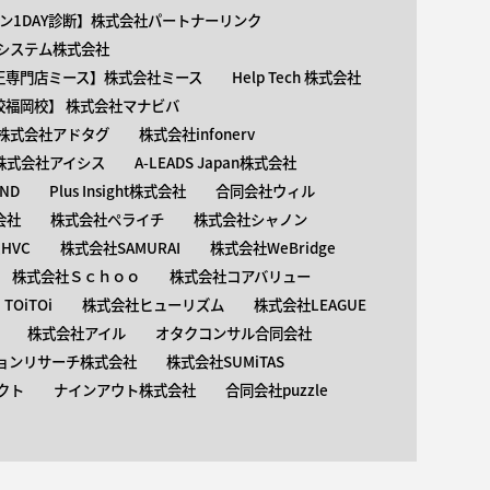
ン1DAY診断】株式会社パートナーリンク
介護システム株式会社
矯正専門店ミース】株式会社ミース
Help Tech 株式会社
校福岡校】 株式会社マナビバ
株式会社アドタグ
株式会社infonerv
株式会社アイシス
A-LEADS Japan株式会社
AND
Plus Insight株式会社
合同会社ウィル
会社
株式会社ペライチ
株式会社シャノン
HVC
株式会社SAMURAI
株式会社WeBridge
株式会社Ｓｃｈｏｏ
株式会社コアバリュー
OiTOi
株式会社ヒューリズム
株式会社LEAGUE
株式会社アイル
オタクコンサル合同会社
ョンリサーチ株式会社
株式会社SUMiTAS
クト
ナインアウト株式会社
合同会社puzzle