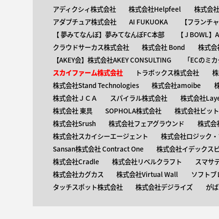
アディクシィ株式会社
株式会社Helpfeel
株式会社y
アダプチュア株式会社
AI FUKUOKA
【​フランチ
【 ​夢みてなんぼ】夢みてなんぼFC本部
【 ​J BOWL
クラウドサーカス株式会社
株式会社 Bond
株式会社
【AKEY会】株式会社AKEY CONSULTING
「ECのミカ
スカイファーム株式会社
トラボックス株式会社
株
株式会社Stand Technologies
株式会社amoibe
株式会社ＪＣＡ
スパイラル株式会社
株式会社Laye
株式会社 東具
SOPHOLA株式会社
株式会社ビットキ
株式会社Srush
株式会社フェアグラウンド
株式会
株式会社スカイシーエージェント
株式会社ロジック・ブ
Sansan株式会社 Contract One
株式会社イデックス
株式会社Cradle
株式会社リベルクラフト
スマサ
株式会社カグカス
株式会社Virtual Wall
ソフトブ
タッチスポット株式会社
株式会社デジライズ
がば