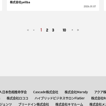
株式会社yellba
2026.01.07
1
2
3
...
10
<
>
≪
≫
人日本色相推命学会
Cascade株式会社
株式会社Marsdy
アクア
n
株式会社ロココ
ハイブリッドビジネスサロンFlatier
株式会社Roc
ジェンツ
ブリードイン株式会社
株式会社キマルーム
株式会社メ