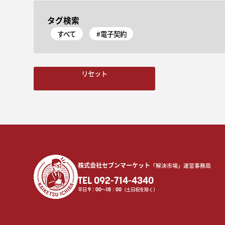
タグ検索
すべて
#電子契約
リセット
株式会社セブンマーケット
「解決市場」運営事務局
TEL 092-714-4340
平日
9
：
00
〜
18
：
00
（土日祝を除く）