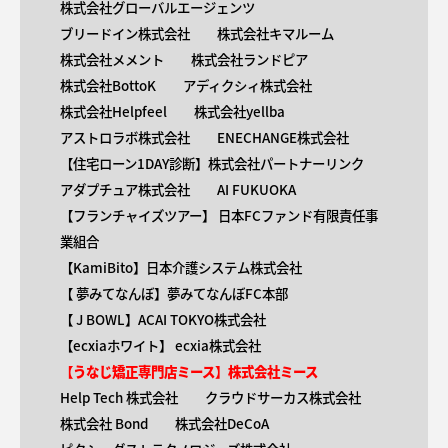
株式会社グローバルエージェンツ
ブリードイン株式会社
株式会社キマルーム
株式会社メメント
株式会社ランドピア
株式会社BottoK
アディクシィ株式会社
株式会社Helpfeel
株式会社yellba
アストロラボ株式会社
ENECHANGE株式会社
【住宅ローン1DAY診断】株式会社パートナーリンク
アダプチュア株式会社
AI FUKUOKA
【​フランチャイズツアー】 日本FCファンド有限責任事
業組合
【KamiBito​】日本介護システム株式会社
【 ​夢みてなんぼ】夢みてなんぼFC本部
【 ​J BOWL】ACAI TOKYO株式会社
【​ecxiaホワイト】 ecxia株式会社
【​うなじ矯正専門店ミース】株式会社ミース
Help Tech 株式会社
クラウドサーカス株式会社
株式会社 Bond
株式会社DeCoA