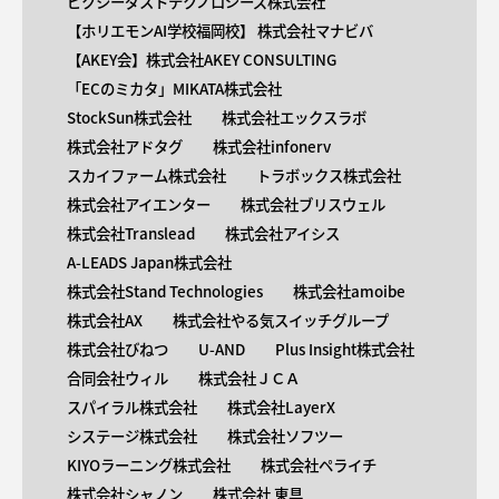
ピクシーダストテクノロジーズ株式会社
【ホリエモンAI学校福岡校】 株式会社マナビバ
【AKEY会】株式会社AKEY CONSULTING
「ECのミカタ」MIKATA株式会社
StockSun株式会社
株式会社エックスラボ
株式会社アドタグ
株式会社infonerv
スカイファーム株式会社
トラボックス株式会社
株式会社アイエンター
株式会社ブリスウェル
株式会社Translead
株式会社アイシス
A-LEADS Japan株式会社
株式会社Stand Technologies
株式会社amoibe
株式会社AX
株式会社やる気スイッチグループ
株式会社びねつ
U-AND
Plus Insight株式会社
合同会社ウィル
株式会社ＪＣＡ
スパイラル株式会社
株式会社LayerX
システージ株式会社
株式会社ソフツー
KIYOラーニング株式会社
株式会社ペライチ
株式会社シャノン
株式会社 東具