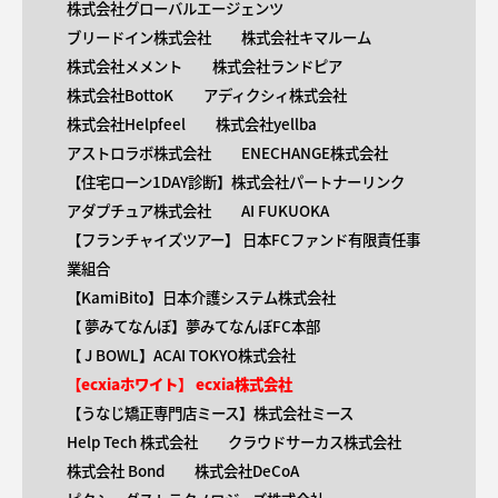
株式会社グローバルエージェンツ
ブリードイン株式会社
株式会社キマルーム
株式会社メメント
株式会社ランドピア
株式会社BottoK
アディクシィ株式会社
株式会社Helpfeel
株式会社yellba
アストロラボ株式会社
ENECHANGE株式会社
【住宅ローン1DAY診断】株式会社パートナーリンク
アダプチュア株式会社
AI FUKUOKA
【​フランチャイズツアー】 日本FCファンド有限責任事
業組合
【KamiBito​】日本介護システム株式会社
【 ​夢みてなんぼ】夢みてなんぼFC本部
【 ​J BOWL】ACAI TOKYO株式会社
【​ecxiaホワイト】 ecxia株式会社
【​うなじ矯正専門店ミース】株式会社ミース
Help Tech 株式会社
クラウドサーカス株式会社
株式会社 Bond
株式会社DeCoA