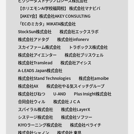
ピクシーダストテクノロジーズ株式会社
【ホリエモンAI学校福岡校】 株式会社マナビバ
【AKEY会】株式会社AKEY CONSULTING
「ECのミカタ」MIKATA株式会社
StockSun株式会社
株式会社エックスラボ
株式会社アドタグ
株式会社infonerv
スカイファーム株式会社
トラボックス株式会社
株式会社アイエンター
株式会社ブリスウェル
株式会社Translead
株式会社アイシス
A-LEADS Japan株式会社
株式会社Stand Technologies
株式会社amoibe
株式会社AX
株式会社やる気スイッチグループ
株式会社びねつ
U-AND
Plus Insight株式会社
合同会社ウィル
株式会社ＪＣＡ
スパイラル株式会社
株式会社LayerX
システージ株式会社
株式会社ソフツー
KIYOラーニング株式会社
株式会社ペライチ
株式会社シャノン
株式会社 東具