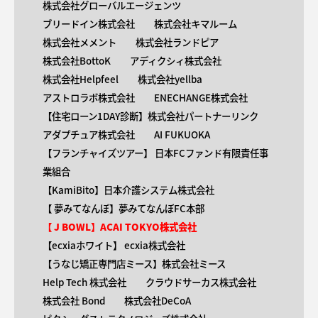
株式会社グローバルエージェンツ
ブリードイン株式会社
株式会社キマルーム
株式会社メメント
株式会社ランドピア
株式会社BottoK
アディクシィ株式会社
株式会社Helpfeel
株式会社yellba
アストロラボ株式会社
ENECHANGE株式会社
【住宅ローン1DAY診断】株式会社パートナーリンク
アダプチュア株式会社
AI FUKUOKA
【​フランチャイズツアー】 日本FCファンド有限責任事
業組合
【KamiBito​】日本介護システム株式会社
【 ​夢みてなんぼ】夢みてなんぼFC本部
【 ​J BOWL】ACAI TOKYO株式会社
【​ecxiaホワイト】 ecxia株式会社
【​うなじ矯正専門店ミース】株式会社ミース
Help Tech 株式会社
クラウドサーカス株式会社
株式会社 Bond
株式会社DeCoA