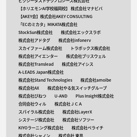
ピクシーダストテクノロジーズ株式会社
【ホリエモンAI学校福岡校】 株式会社マナビバ
【AKEY会】株式会社AKEY CONSULTING
「ECのミカタ」MIKATA株式会社
StockSun株式会社
株式会社エックスラボ
株式会社アドタグ
株式会社infonerv
スカイファーム株式会社
トラボックス株式会社
株式会社アイエンター
株式会社ブリスウェル
株式会社Translead
株式会社アイシス
A-LEADS Japan株式会社
株式会社Stand Technologies
株式会社amoibe
株式会社AX
株式会社やる気スイッチグループ
株式会社びねつ
U-AND
Plus Insight株式会社
合同会社ウィル
株式会社ＪＣＡ
スパイラル株式会社
株式会社LayerX
システージ株式会社
株式会社ソフツー
KIYOラーニング株式会社
株式会社ペライチ
株式会社シャノン
株式会社 東具