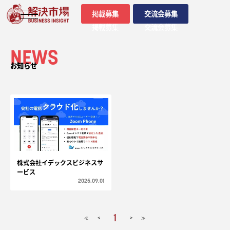
掲載募集
交流会募集
掲載募集
交流会募集
NEWS
お知らせ
株式会社イデックスビジネスサ
ービス
2025.09.01
1
<
>
≪
≫