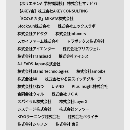
【ホリエモンAI学校福岡校】 株式会社マナビバ
【AKEY会】株式会社AKEY CONSULTING
「ECのミカタ」MIKATA株式会社
StockSun株式会社
株式会社エックスラボ
株式会社アドタグ
株式会社infonerv
スカイファーム株式会社
トラボックス株式会社
株式会社アイエンター
株式会社ブリスウェル
株式会社Translead
株式会社アイシス
A-LEADS Japan株式会社
株式会社Stand Technologies
株式会社amoibe
株式会社AX
株式会社やる気スイッチグループ
株式会社びねつ
U-AND
Plus Insight株式会社
合同会社ウィル
株式会社ＪＣＡ
スパイラル株式会社
株式会社LayerX
システージ株式会社
株式会社ソフツー
KIYOラーニング株式会社
株式会社ペライチ
株式会社シャノン
株式会社 東具