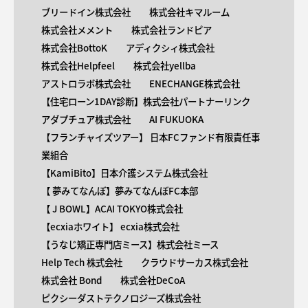
ブリードイン株式会社
株式会社キマルーム
株式会社メメント
株式会社ランドピア
株式会社BottoK
アディクシィ株式会社
株式会社Helpfeel
株式会社yellba
アストロラボ株式会社
ENECHANGE株式会社
【住宅ローン1DAY診断】株式会社パートナーリンク
アダプチュア株式会社
AI FUKUOKA
【​フランチャイズツアー】 日本FCファンド有限責任事
業組合
【KamiBito​】日本介護システム株式会社
【 ​夢みてなんぼ】夢みてなんぼFC本部
【 ​J BOWL】ACAI TOKYO株式会社
【​ecxiaホワイト】 ecxia株式会社
【​うなじ矯正専門店ミース】株式会社ミース
Help Tech 株式会社
クラウドサーカス株式会社
株式会社 Bond
株式会社DeCoA
ピクシーダストテクノロジーズ株式会社