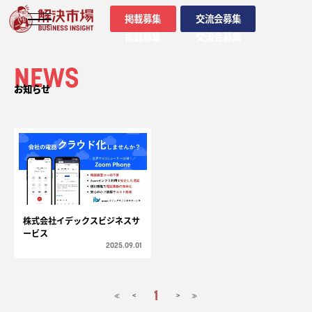
掲載募集
交流会募集
掲載募集
交流会募集
NEWS
お知らせ
株式会社イデックスビジネスサ
ービス
2025.09.01
1
<
>
≪
≫