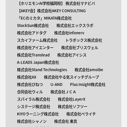
【ホリエモンAI学校福岡校】 株式会社マナビバ
【AKEY会】株式会社AKEY CONSULTING
「ECのミカタ」MIKATA株式会社
StockSun株式会社
株式会社エックスラボ
株式会社アドタグ
株式会社infonerv
スカイファーム株式会社
トラボックス株式会社
株式会社アイエンター
株式会社ブリスウェル
株式会社Translead
株式会社アイシス
A-LEADS Japan株式会社
株式会社Stand Technologies
株式会社amoibe
株式会社AX
株式会社やる気スイッチグループ
株式会社びねつ
U-AND
Plus Insight株式会社
合同会社ウィル
株式会社ＪＣＡ
スパイラル株式会社
株式会社LayerX
システージ株式会社
株式会社ソフツー
KIYOラーニング株式会社
株式会社ペライチ
株式会社シャノン
株式会社 東具