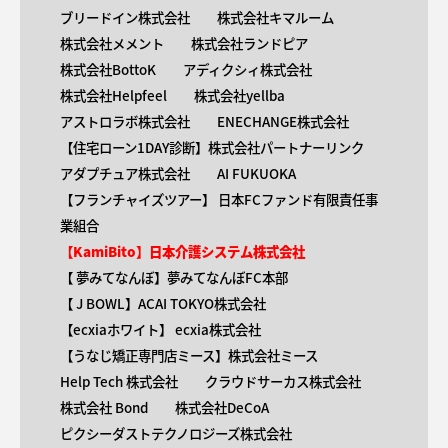
ブリードイン株式会社
株式会社キマルーム
株式会社メメント
株式会社ランドピア
株式会社BottoK
アディクシィ株式会社
株式会社Helpfeel
株式会社yellba
アストロラボ株式会社
ENECHANGE株式会社
【住宅ローン1DAY診断】株式会社パートナーリンク
アダプチュア株式会社
AI FUKUOKA
【​フランチャイズツアー】 日本FCファンド有限責任事
業組合
【KamiBito​】日本介護システム株式会社
【 ​夢みてなんぼ】夢みてなんぼFC本部
【 ​J BOWL】ACAI TOKYO株式会社
【​ecxiaホワイト】 ecxia株式会社
【​うなじ矯正専門店ミース】株式会社ミース
Help Tech 株式会社
クラウドサーカス株式会社
株式会社 Bond
株式会社DeCoA
ピクシーダストテクノロジーズ株式会社