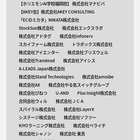
【ホリエモンAI学校福岡校】 株式会社マナビバ
【AKEY会】株式会社AKEY CONSULTING
「ECのミカタ」MIKATA株式会社
StockSun株式会社
株式会社エックスラボ
株式会社アドタグ
株式会社infonerv
スカイファーム株式会社
トラボックス株式会社
株式会社アイエンター
株式会社ブリスウェル
株式会社Translead
株式会社アイシス
A-LEADS Japan株式会社
株式会社Stand Technologies
株式会社amoibe
株式会社AX
株式会社やる気スイッチグループ
株式会社びねつ
U-AND
Plus Insight株式会社
合同会社ウィル
株式会社ＪＣＡ
スパイラル株式会社
株式会社LayerX
システージ株式会社
株式会社ソフツー
KIYOラーニング株式会社
株式会社ペライチ
株式会社シャノン
株式会社 東具