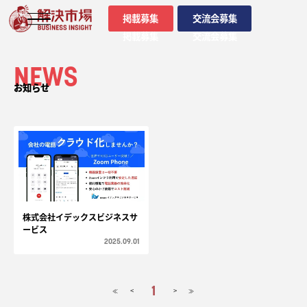
掲載募集
交流会募集
掲載募集
交流会募集
NEWS
お知らせ
株式会社イデックスビジネスサ
ービス
2025.09.01
1
<
>
≪
≫