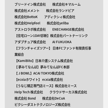
ブリードイン株式会社
株式会社キマルーム
株式会社メメント
株式会社ランドピア
株式会社BottoK
アディクシィ株式会社
株式会社Helpfeel
株式会社yellba
アストロラボ株式会社
ENECHANGE株式会社
【住宅ローン1DAY診断】株式会社パートナーリンク
アダプチュア株式会社
AI FUKUOKA
【​フランチャイズツアー】 日本FCファンド有限責任事
業組合
【KamiBito​】日本介護システム株式会社
【 ​夢みてなんぼ】夢みてなんぼFC本部
【 ​J BOWL】ACAI TOKYO株式会社
【​ecxiaホワイト】 ecxia株式会社
【​うなじ矯正専門店ミース】株式会社ミース
Help Tech 株式会社
クラウドサーカス株式会社
株式会社 Bond
株式会社DeCoA
ピクシーダストテクノロジーズ株式会社