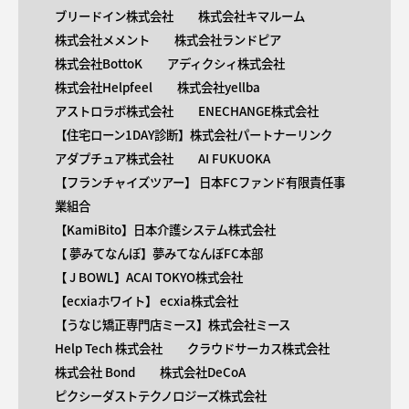
ブリードイン株式会社
株式会社キマルーム
株式会社メメント
株式会社ランドピア
株式会社BottoK
アディクシィ株式会社
株式会社Helpfeel
株式会社yellba
アストロラボ株式会社
ENECHANGE株式会社
【住宅ローン1DAY診断】株式会社パートナーリンク
アダプチュア株式会社
AI FUKUOKA
【​フランチャイズツアー】 日本FCファンド有限責任事
業組合
【KamiBito​】日本介護システム株式会社
【 ​夢みてなんぼ】夢みてなんぼFC本部
【 ​J BOWL】ACAI TOKYO株式会社
【​ecxiaホワイト】 ecxia株式会社
【​うなじ矯正専門店ミース】株式会社ミース
Help Tech 株式会社
クラウドサーカス株式会社
株式会社 Bond
株式会社DeCoA
ピクシーダストテクノロジーズ株式会社