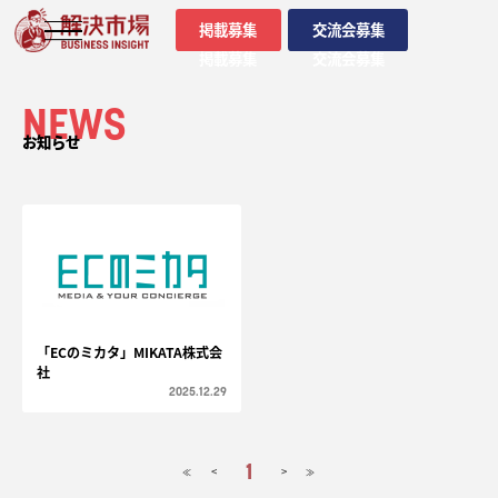
掲載募集
交流会募集
掲載募集
交流会募集
NEWS
お知らせ
「ECのミカタ」MIKATA株式会
社
2025.12.29
1
<
>
≪
≫