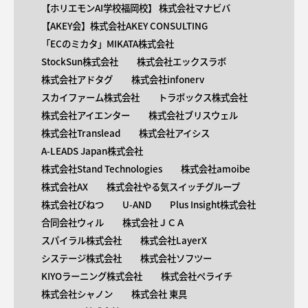
【ホリエモンAI学校福岡校】 株式会社マナビバ
【AKEY会】株式会社AKEY CONSULTING
「ECのミカタ」MIKATA株式会社
StockSun株式会社
株式会社エックスラボ
株式会社アドタグ
株式会社infonerv
スカイファーム株式会社
トラボックス株式会社
株式会社アイエンター
株式会社ブリスウェル
株式会社Translead
株式会社アイシス
A-LEADS Japan株式会社
株式会社Stand Technologies
株式会社amoibe
株式会社AX
株式会社やる気スイッチグループ
株式会社びねつ
U-AND
Plus Insight株式会社
合同会社ウィル
株式会社ＪＣＡ
スパイラル株式会社
株式会社LayerX
システージ株式会社
株式会社ソフツー
KIYOラーニング株式会社
株式会社ペライチ
株式会社シャノン
株式会社 東具