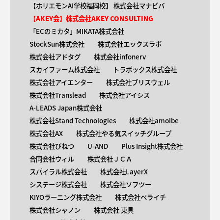
【ホリエモンAI学校福岡校】 株式会社マナビバ
【AKEY会】株式会社AKEY CONSULTING
「ECのミカタ」MIKATA株式会社
StockSun株式会社
株式会社エックスラボ
株式会社アドタグ
株式会社infonerv
スカイファーム株式会社
トラボックス株式会社
株式会社アイエンター
株式会社ブリスウェル
株式会社Translead
株式会社アイシス
A-LEADS Japan株式会社
株式会社Stand Technologies
株式会社amoibe
株式会社AX
株式会社やる気スイッチグループ
株式会社びねつ
U-AND
Plus Insight株式会社
合同会社ウィル
株式会社ＪＣＡ
スパイラル株式会社
株式会社LayerX
システージ株式会社
株式会社ソフツー
KIYOラーニング株式会社
株式会社ペライチ
株式会社シャノン
株式会社 東具