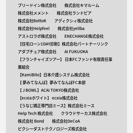
ブリードイン株式会社
株式会社キマルーム
株式会社メメント
株式会社ランドピア
株式会社BottoK
アディクシィ株式会社
株式会社Helpfeel
株式会社yellba
アストロラボ株式会社
ENECHANGE株式会社
【住宅ローン1DAY診断】株式会社パートナーリンク
アダプチュア株式会社
AI FUKUOKA
【​フランチャイズツアー】 日本FCファンド有限責任事
業組合
【KamiBito​】日本介護システム株式会社
【 ​夢みてなんぼ】夢みてなんぼFC本部
【 ​J BOWL】ACAI TOKYO株式会社
【​ecxiaホワイト】 ecxia株式会社
【​うなじ矯正専門店ミース】株式会社ミース
Help Tech 株式会社
クラウドサーカス株式会社
株式会社 Bond
株式会社DeCoA
ピクシーダストテクノロジーズ株式会社