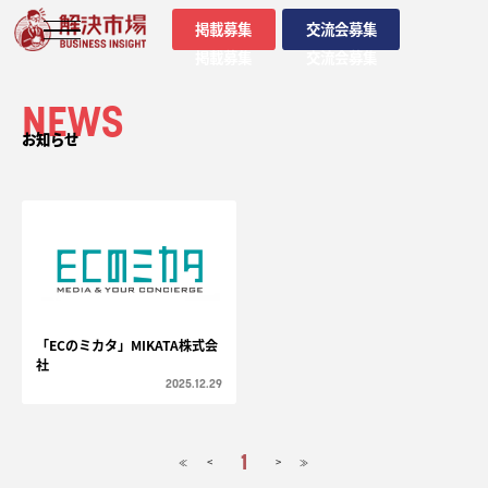
掲載募集
交流会募集
掲載募集
交流会募集
NEWS
お知らせ
「ECのミカタ」MIKATA株式会
社
2025.12.29
1
<
>
≪
≫