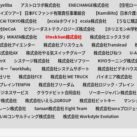
ellba
アストロラボ株式会社
ENECHANGE株式会社
【住宅ロー
ャイズツアー】 日本FCファンド有限責任事業組合
【KamiBito​】日本
】ACAI TOKYO株式会社
【​ecxiaホワイト】 ecxia株式会社
【​うなじ
DeCoA
ピクシーダストテクノロジーズ株式会社
【ホリエモンAI学
タ」MIKATA株式会社
StockSun株式会社
株式会社エックスラボ
式会社アイエンター
株式会社ブリスウェル
株式会社Translead
株式会社AX
株式会社やる気スイッチグループ
株式会社びねつ
U-
rX
システージ株式会社
株式会社ソフツー
KIYOラーニング株式
ー「workhub」
株式会社システムサポート
株式会社ビデオハウス
社リセ
株式会社FCE
株式会社 WE TRUCK
パイオニア株式会社
レインTENPiN
株式会社フリーダム
株式会社ロジック・ブレイン T
ビジネスサービス
クラウドビット合同会社
ゾーホージャパン株式会社
テ株式会社
株式会社いえらぶGROUP
株式会社ビットキー
マンシ
レーン株式会社
Sansan株式会社 Eight Team
株式会社soraプロジェ
いAIコンサルティング株式会社
株式会社 Workstyle Evolution