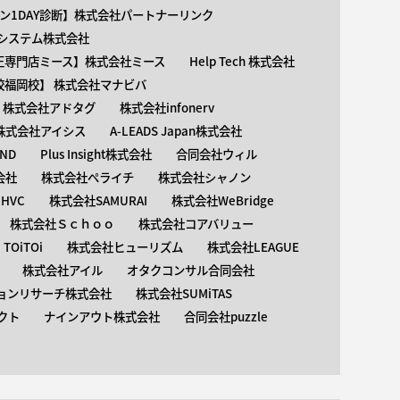
ン1DAY診断】株式会社パートナーリンク
介護システム株式会社
矯正専門店ミース】株式会社ミース
Help Tech 株式会社
校福岡校】 株式会社マナビバ
株式会社アドタグ
株式会社infonerv
株式会社アイシス
A-LEADS Japan株式会社
AND
Plus Insight株式会社
合同会社ウィル
会社
株式会社ペライチ
株式会社シャノン
HVC
株式会社SAMURAI
株式会社WeBridge
株式会社Ｓｃｈｏｏ
株式会社コアバリュー
OiTOi
株式会社ヒューリズム
株式会社LEAGUE
株式会社アイル
オタクコンサル合同会社
ョンリサーチ株式会社
株式会社SUMiTAS
クト
ナインアウト株式会社
合同会社puzzle