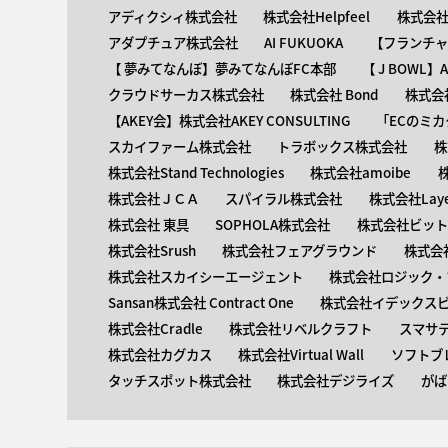
アディクシィ株式会社
株式会社Helpfeel
株式会社y
アダプチュア株式会社
AI FUKUOKA
【​フランチ
【 ​夢みてなんぼ】夢みてなんぼFC本部
【 ​J BOWL
クラウドサーカス株式会社
株式会社 Bond
株式会社
【AKEY会】株式会社AKEY CONSULTING
「ECのミカ
スカイファーム株式会社
トラボックス株式会社
株
株式会社Stand Technologies
株式会社amoibe
株式会社ＪＣＡ
スパイラル株式会社
株式会社Laye
株式会社 東具
SOPHOLA株式会社
株式会社ビットキ
株式会社Srush
株式会社フェアグラウンド
株式会
株式会社スカイシーエージェント
株式会社ロジック・ブ
Sansan株式会社 Contract One
株式会社イデックス
株式会社Cradle
株式会社リベルクラフト
スマサ
株式会社カグカス
株式会社Virtual Wall
ソフトブ
タッチスポット株式会社
株式会社デジライズ
がば