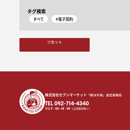
タグ検索
すべて
#電子契約
リセット
株式会社セブンマーケット
「解決市場」運営事務局
TEL 092-714-4340
平日
9
：
00
〜
18
：
00
（土日祝を除く）