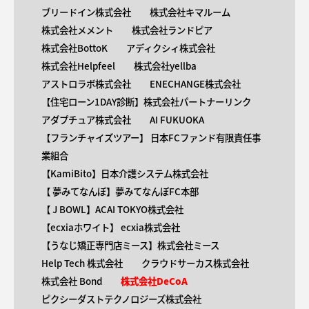
ブリードイン株式会社
株式会社キマルーム
株式会社メメント
株式会社ランドピア
株式会社BottoK
アディクシィ株式会社
株式会社Helpfeel
株式会社yellba
アストロラボ株式会社
ENECHANGE株式会社
【住宅ローン1DAY診断】株式会社パートナーリンク
アダプチュア株式会社
AI FUKUOKA
【​フランチャイズツアー】 日本FCファンド有限責任事
業組合
【KamiBito​】日本介護システム株式会社
【 ​夢みてなんぼ】夢みてなんぼFC本部
【 ​J BOWL】ACAI TOKYO株式会社
【​ecxiaホワイト】 ecxia株式会社
【​うなじ矯正専門店ミース】株式会社ミース
Help Tech 株式会社
クラウドサーカス株式会社
株式会社 Bond
株式会社DeCoA
ピクシーダストテクノロジーズ株式会社