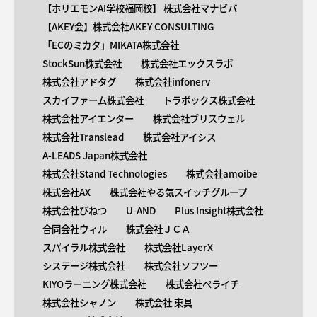
【ホリエモンAI学校福岡校】 株式会社マナビバ
【AKEY会】株式会社AKEY CONSULTING
「ECのミカタ」MIKATA株式会社
StockSun株式会社
株式会社エックスラボ
株式会社アドタグ
株式会社infonerv
スカイファーム株式会社
トラボックス株式会社
株式会社アイエンター
株式会社ブリスウェル
株式会社Translead
株式会社アイシス
A-LEADS Japan株式会社
株式会社Stand Technologies
株式会社amoibe
株式会社AX
株式会社やる気スイッチグループ
株式会社びねつ
U-AND
Plus Insight株式会社
合同会社ウィル
株式会社ＪＣＡ
スパイラル株式会社
株式会社LayerX
システージ株式会社
株式会社ソフツー
KIYOラーニング株式会社
株式会社ペライチ
株式会社シャノン
株式会社 東具