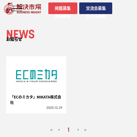
掲載募集
交流会募集
掲載募集
交流会募集
NEWS
お知らせ
「ECのミカタ」MIKATA株式会
社
2025.12.29
1
<
>
≪
≫