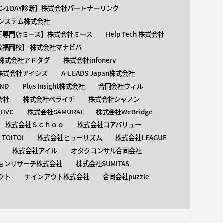
ン1DAY診断】株式会社パートナーリンク
介護システム株式会社
矯正専門店ミース】株式会社ミース
Help Tech 株式会社
校福岡校】 株式会社マナビバ
株式会社アドタグ
株式会社infonerv
株式会社アイシス
A-LEADS Japan株式会社
AND
Plus Insight株式会社
合同会社ウィル
会社
株式会社ペライチ
株式会社シャノン
HVC
株式会社SAMURAI
株式会社WeBridge
株式会社Ｓｃｈｏｏ
株式会社コアバリュー
OiTOi
株式会社ヒューリズム
株式会社LEAGUE
株式会社アイル
オタクコンサル合同会社
ョンリサーチ株式会社
株式会社SUMiTAS
クト
ナインアウト株式会社
合同会社puzzle