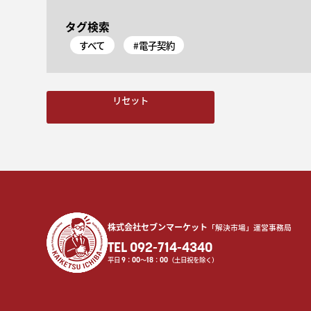
タグ検索
すべて
#電子契約
リセット
株式会社セブンマーケット
「解決市場」運営事務局
TEL 092-714-4340
平日
9
：
00
〜
18
：
00
（土日祝を除く）