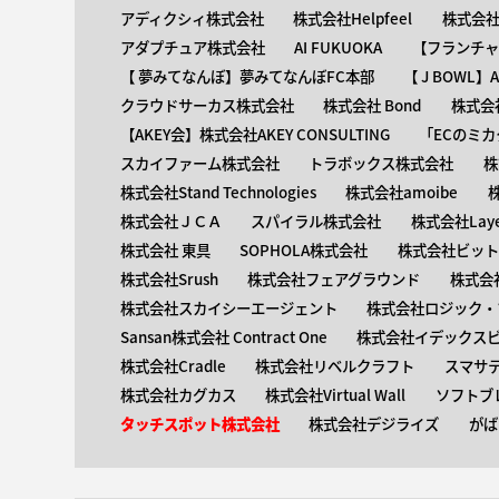
アディクシィ株式会社
株式会社Helpfeel
株式会社y
アダプチュア株式会社
AI FUKUOKA
【​フランチ
【 ​夢みてなんぼ】夢みてなんぼFC本部
【 ​J BOWL
クラウドサーカス株式会社
株式会社 Bond
株式会社
【AKEY会】株式会社AKEY CONSULTING
「ECのミカ
スカイファーム株式会社
トラボックス株式会社
株
株式会社Stand Technologies
株式会社amoibe
株式会社ＪＣＡ
スパイラル株式会社
株式会社Laye
株式会社 東具
SOPHOLA株式会社
株式会社ビットキ
株式会社Srush
株式会社フェアグラウンド
株式会
株式会社スカイシーエージェント
株式会社ロジック・ブ
Sansan株式会社 Contract One
株式会社イデックス
株式会社Cradle
株式会社リベルクラフト
スマサ
株式会社カグカス
株式会社Virtual Wall
ソフトブ
タッチスポット株式会社
株式会社デジライズ
がば