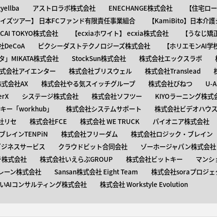
ellba
アストロラボ株式会社
ENECHANGE株式会社
【住宅ロー
ャイズツアー】 日本FCファンド有限責任事業組合
【KamiBito​】日本
】ACAI TOKYO株式会社
【​ecxiaホワイト】 ecxia株式会社
【​うなじ
DeCoA
ピクシーダストテクノロジーズ株式会社
【ホリエモンAI学
タ」MIKATA株式会社
StockSun株式会社
株式会社エックスラボ
式会社アイエンター
株式会社ブリスウェル
株式会社Translead
株式会社AX
株式会社やる気スイッチグループ
株式会社びねつ
U-
rX
システージ株式会社
株式会社ソフツー
KIYOラーニング株式
ー「workhub」
株式会社システムサポート
株式会社ビデオハウス
社リセ
株式会社FCE
株式会社 WE TRUCK
パイオニア株式会社
レインTENPiN
株式会社フリーダム
株式会社ロジック・ブレイン T
ビジネスサービス
クラウドビット合同会社
ゾーホージャパン株式会社
テ株式会社
株式会社いえらぶGROUP
株式会社ビットキー
マンシ
レーン株式会社
Sansan株式会社 Eight Team
株式会社soraプロジェ
いAIコンサルティング株式会社
株式会社 Workstyle Evolution