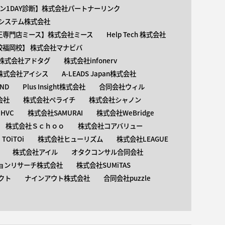
ン1DAY診断】株式会社パートナーリンク
介護システム株式会社
矯正専門店ミース】株式会社ミース
Help Tech 株式会社
校福岡校】 株式会社マナビバ
株式会社アドタグ
株式会社infonerv
株式会社アイシス
A-LEADS Japan株式会社
AND
Plus Insight株式会社
合同会社ウィル
会社
株式会社ペライチ
株式会社シャノン
HVC
株式会社SAMURAI
株式会社WeBridge
株式会社Ｓｃｈｏｏ
株式会社コアバリュー
OiTOi
株式会社ヒューリズム
株式会社LEAGUE
株式会社アイル
オタクコンサル合同会社
ョンリサーチ株式会社
株式会社SUMiTAS
クト
ナインアウト株式会社
合同会社puzzle