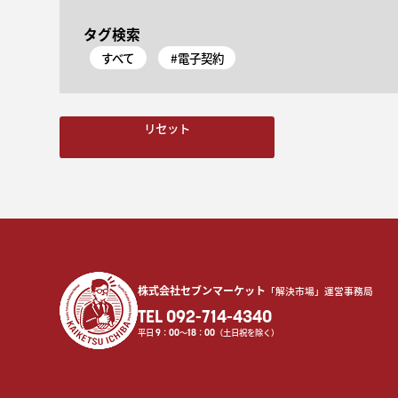
タグ検索
すべて
#電子契約
リセット
株式会社セブンマーケット
「解決市場」運営事務局
TEL 092-714-4340
平日
9
：
00
〜
18
：
00
（土日祝を除く）