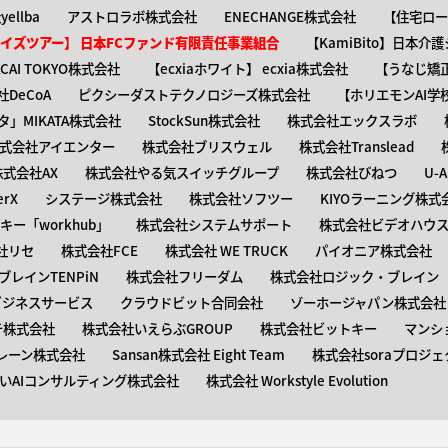
ellba
アストロラボ株式会社
ENECHANGE株式会社
【住宅ロー
ャイズツアー】 日本FCファンド有限責任事業組合
【KamiBito​】日本
】ACAI TOKYO株式会社
【​ecxiaホワイト】 ecxia株式会社
【​うなじ
DeCoA
ピクシーダストテクノロジーズ株式会社
【ホリエモンAI学
タ」MIKATA株式会社
StockSun株式会社
株式会社エックスラボ
式会社アイエンター
株式会社ブリスウェル
株式会社Translead
株式会社AX
株式会社やる気スイッチグループ
株式会社びねつ
U-
rX
システージ株式会社
株式会社ソフツー
KIYOラーニング株式
ー「workhub」
株式会社システムサポート
株式会社ビデオハウス
社リセ
株式会社FCE
株式会社 WE TRUCK
パイオニア株式会社
レインTENPiN
株式会社フリーダム
株式会社ロジック・ブレイン T
ビジネスサービス
クラウドビット合同会社
ゾーホージャパン株式会社
テ株式会社
株式会社いえらぶGROUP
株式会社ビットキー
マンシ
レーン株式会社
Sansan株式会社 Eight Team
株式会社soraプロジェ
いAIコンサルティング株式会社
株式会社 Workstyle Evolution