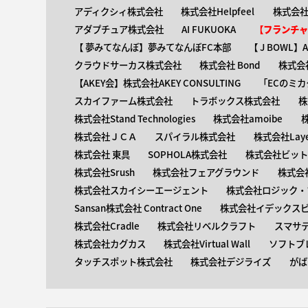
アディクシィ株式会社
株式会社Helpfeel
株式会社y
アダプチュア株式会社
AI FUKUOKA
【​フランチ
【 ​夢みてなんぼ】夢みてなんぼFC本部
【 ​J BOWL
クラウドサーカス株式会社
株式会社 Bond
株式会社
【AKEY会】株式会社AKEY CONSULTING
「ECのミカ
スカイファーム株式会社
トラボックス株式会社
株
株式会社Stand Technologies
株式会社amoibe
株式会社ＪＣＡ
スパイラル株式会社
株式会社Laye
株式会社 東具
SOPHOLA株式会社
株式会社ビットキ
株式会社Srush
株式会社フェアグラウンド
株式会
株式会社スカイシーエージェント
株式会社ロジック・ブ
Sansan株式会社 Contract One
株式会社イデックス
株式会社Cradle
株式会社リベルクラフト
スマサ
株式会社カグカス
株式会社Virtual Wall
ソフトブ
タッチスポット株式会社
株式会社デジライズ
がば