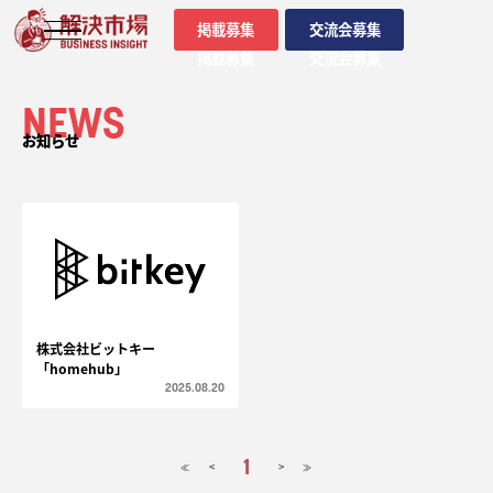
掲載募集
交流会募集
掲載募集
交流会募集
NEWS
お知らせ
株式会社ビットキー
「homehub」
2025.08.20
1
<
>
≪
≫