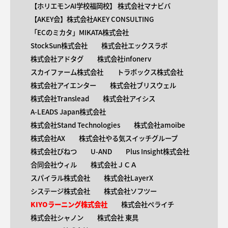
【ホリエモンAI学校福岡校】 株式会社マナビバ
【AKEY会】株式会社AKEY CONSULTING
「ECのミカタ」MIKATA株式会社
StockSun株式会社
株式会社エックスラボ
株式会社アドタグ
株式会社infonerv
スカイファーム株式会社
トラボックス株式会社
株式会社アイエンター
株式会社ブリスウェル
株式会社Translead
株式会社アイシス
A-LEADS Japan株式会社
株式会社Stand Technologies
株式会社amoibe
株式会社AX
株式会社やる気スイッチグループ
株式会社びねつ
U-AND
Plus Insight株式会社
合同会社ウィル
株式会社ＪＣＡ
スパイラル株式会社
株式会社LayerX
システージ株式会社
株式会社ソフツー
KIYOラーニング株式会社
株式会社ペライチ
株式会社シャノン
株式会社 東具