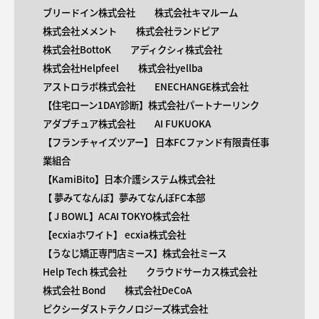
ブリードイン株式会社
株式会社キマルーム
株式会社メメント
株式会社ランドピア
株式会社BottoK
アディクシィ株式会社
株式会社Helpfeel
株式会社yellba
アストロラボ株式会社
ENECHANGE株式会社
【住宅ローン1DAY診断】株式会社パートナーリンク
アダプチュア株式会社
AI FUKUOKA
【​フランチャイズツアー】 日本FCファンド有限責任事
業組合
【KamiBito​】日本介護システム株式会社
【 ​夢みてなんぼ】夢みてなんぼFC本部
【 ​J BOWL】ACAI TOKYO株式会社
【​ecxiaホワイト】 ecxia株式会社
【​うなじ矯正専門店ミース】株式会社ミース
Help Tech 株式会社
クラウドサーカス株式会社
株式会社 Bond
株式会社DeCoA
ピクシーダストテクノロジーズ株式会社