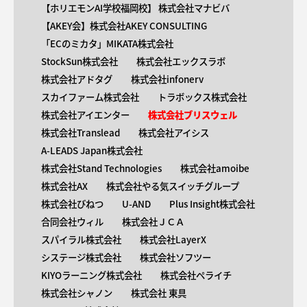
【ホリエモンAI学校福岡校】 株式会社マナビバ
【AKEY会】株式会社AKEY CONSULTING
「ECのミカタ」MIKATA株式会社
StockSun株式会社
株式会社エックスラボ
株式会社アドタグ
株式会社infonerv
スカイファーム株式会社
トラボックス株式会社
株式会社アイエンター
株式会社ブリスウェル
株式会社Translead
株式会社アイシス
A-LEADS Japan株式会社
株式会社Stand Technologies
株式会社amoibe
株式会社AX
株式会社やる気スイッチグループ
株式会社びねつ
U-AND
Plus Insight株式会社
合同会社ウィル
株式会社ＪＣＡ
スパイラル株式会社
株式会社LayerX
システージ株式会社
株式会社ソフツー
KIYOラーニング株式会社
株式会社ペライチ
株式会社シャノン
株式会社 東具