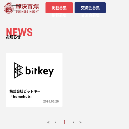
掲載募集
交流会募集
掲載募集
交流会募集
NEWS
お知らせ
株式会社ビットキー
「homehub」
2025.08.20
1
<
>
≪
≫