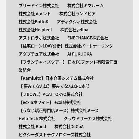
ブリードイン株式会社
株式会社キマルーム
株式会社メメント
株式会社ランドピア
株式会社BottoK
アディクシィ株式会社
株式会社Helpfeel
株式会社yellba
アストロラボ株式会社
ENECHANGE株式会社
【住宅ローン1DAY診断】株式会社パートナーリンク
アダプチュア株式会社
AI FUKUOKA
【​フランチャイズツアー】 日本FCファンド有限責任事
業組合
【KamiBito​】日本介護システム株式会社
【 ​夢みてなんぼ】夢みてなんぼFC本部
【 ​J BOWL】ACAI TOKYO株式会社
【​ecxiaホワイト】 ecxia株式会社
【​うなじ矯正専門店ミース】株式会社ミース
Help Tech 株式会社
クラウドサーカス株式会社
株式会社 Bond
株式会社DeCoA
ピクシーダストテクノロジーズ株式会社