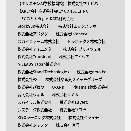
【ホリエモンAI学校福岡校】 株式会社マナビバ
【AKEY会】株式会社AKEY CONSULTING
「ECのミカタ」MIKATA株式会社
StockSun株式会社
株式会社エックスラボ
株式会社アドタグ
株式会社infonerv
スカイファーム株式会社
トラボックス株式会社
株式会社アイエンター
株式会社ブリスウェル
株式会社Translead
株式会社アイシス
A-LEADS Japan株式会社
株式会社Stand Technologies
株式会社amoibe
株式会社AX
株式会社やる気スイッチグループ
株式会社びねつ
U-AND
Plus Insight株式会社
合同会社ウィル
株式会社ＪＣＡ
スパイラル株式会社
株式会社LayerX
システージ株式会社
株式会社ソフツー
KIYOラーニング株式会社
株式会社ペライチ
株式会社シャノン
株式会社 東具