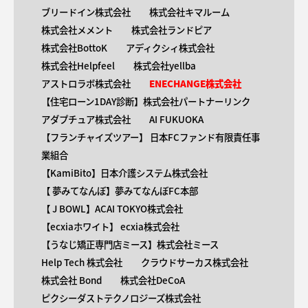
ブリードイン株式会社
株式会社キマルーム
株式会社メメント
株式会社ランドピア
株式会社BottoK
アディクシィ株式会社
株式会社Helpfeel
株式会社yellba
アストロラボ株式会社
ENECHANGE株式会社
【住宅ローン1DAY診断】株式会社パートナーリンク
アダプチュア株式会社
AI FUKUOKA
【​フランチャイズツアー】 日本FCファンド有限責任事
業組合
【KamiBito​】日本介護システム株式会社
【 ​夢みてなんぼ】夢みてなんぼFC本部
【 ​J BOWL】ACAI TOKYO株式会社
【​ecxiaホワイト】 ecxia株式会社
【​うなじ矯正専門店ミース】株式会社ミース
Help Tech 株式会社
クラウドサーカス株式会社
株式会社 Bond
株式会社DeCoA
ピクシーダストテクノロジーズ株式会社