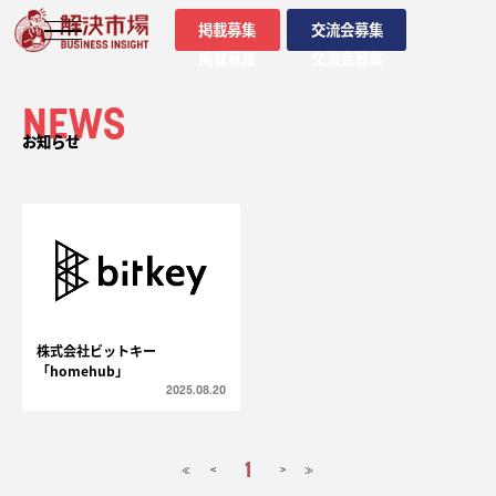
掲載募集
交流会募集
掲載募集
交流会募集
NEWS
お知らせ
株式会社ビットキー
「homehub」
2025.08.20
1
<
>
≪
≫