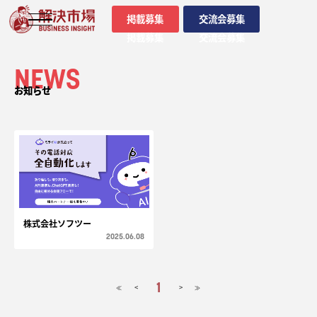
掲載募集
交流会募集
掲載募集
交流会募集
NEWS
お知らせ
株式会社ソフツー
2025.06.08
1
<
>
≪
≫