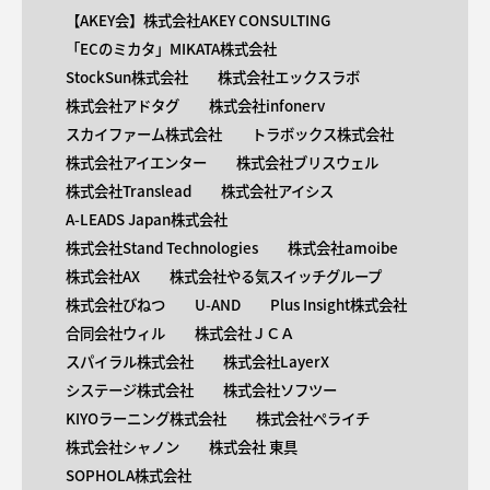
【AKEY会】株式会社AKEY CONSULTING
「ECのミカタ」MIKATA株式会社
StockSun株式会社
株式会社エックスラボ
株式会社アドタグ
株式会社infonerv
スカイファーム株式会社
トラボックス株式会社
株式会社アイエンター
株式会社ブリスウェル
株式会社Translead
株式会社アイシス
A-LEADS Japan株式会社
株式会社Stand Technologies
株式会社amoibe
株式会社AX
株式会社やる気スイッチグループ
株式会社びねつ
U-AND
Plus Insight株式会社
合同会社ウィル
株式会社ＪＣＡ
スパイラル株式会社
株式会社LayerX
システージ株式会社
株式会社ソフツー
KIYOラーニング株式会社
株式会社ペライチ
株式会社シャノン
株式会社 東具
SOPHOLA株式会社