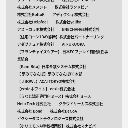
株式会社メメント
株式会社ランドピア
株式会社BottoK
アディクシィ株式会社
株式会社Helpfeel
株式会社yellba
アストロラボ株式会社
ENECHANGE株式会社
【住宅ローン1DAY診断】株式会社パートナーリンク
アダプチュア株式会社
AI FUKUOKA
【​フランチャイズツアー】 日本FCファンド有限責任事
業組合
【KamiBito​】日本介護システム株式会社
【 ​夢みてなんぼ】夢みてなんぼFC本部
【 ​J BOWL】ACAI TOKYO株式会社
【​ecxiaホワイト】 ecxia株式会社
【​うなじ矯正専門店ミース】株式会社ミース
Help Tech 株式会社
クラウドサーカス株式会社
株式会社 Bond
株式会社DeCoA
ピクシーダストテクノロジーズ株式会社
【ホリエモンAI学校福岡校】 株式会社マナビバ