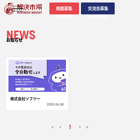
掲載募集
交流会募集
掲載募集
交流会募集
NEWS
お知らせ
株式会社ソフツー
2025.06.08
1
<
>
≪
≫