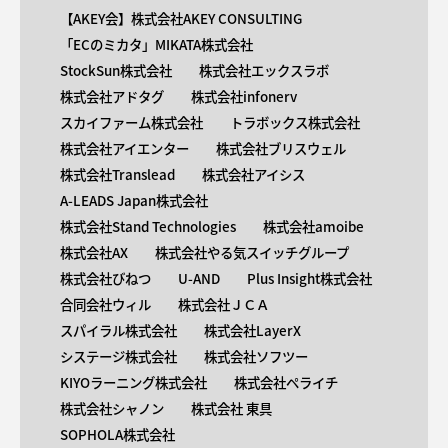
【AKEY会】株式会社AKEY CONSULTING
「ECのミカタ」MIKATA株式会社
StockSun株式会社
株式会社エックスラボ
株式会社アドタグ
株式会社infonerv
スカイファーム株式会社
トラボックス株式会社
株式会社アイエンター
株式会社ブリスウェル
株式会社Translead
株式会社アイシス
A-LEADS Japan株式会社
株式会社Stand Technologies
株式会社amoibe
株式会社AX
株式会社やる気スイッチグループ
株式会社びねつ
U-AND
Plus Insight株式会社
合同会社ウィル
株式会社ＪＣＡ
スパイラル株式会社
株式会社LayerX
システージ株式会社
株式会社ソフツー
KIYOラーニング株式会社
株式会社ペライチ
株式会社シャノン
株式会社 東具
SOPHOLA株式会社