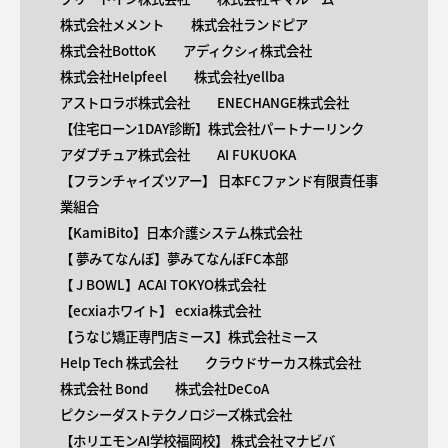
株式会社メメント
株式会社ランドピア
株式会社BottoK
アディクシィ株式会社
株式会社Helpfeel
株式会社yellba
アストロラボ株式会社
ENECHANGE株式会社
【住宅ローン1DAY診断】株式会社パートナーリンク
アダプチュア株式会社
AI FUKUOKA
【​フランチャイズツアー】 日本FCファンド有限責任事
業組合
【KamiBito​】日本介護システム株式会社
【 ​夢みてなんぼ】夢みてなんぼFC本部
【 ​J BOWL】ACAI TOKYO株式会社
【​ecxiaホワイト】 ecxia株式会社
【​うなじ矯正専門店ミース】株式会社ミース
Help Tech 株式会社
クラウドサーカス株式会社
株式会社 Bond
株式会社DeCoA
ピクシーダストテクノロジーズ株式会社
【ホリエモンAI学校福岡校】 株式会社マナビバ